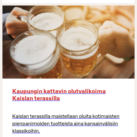
Kaupungin kattavin olutvalikoima
Kaislan terassilla
Kaislan terassilla maistellaan oluita kotimaisten
pienpanimoiden tuotteista aina kansainvälisiin
klassikoihin.