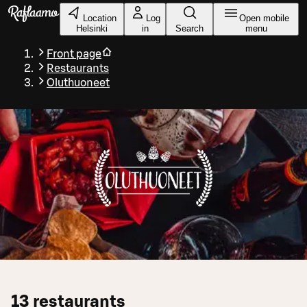
Skip to main content
Location
Log
Open mobile
Helsinki
in
Search
menu
Front page
Restaurants
Oluthuoneet
13
restaurants