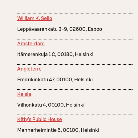
William K. Sello
Leppävaarankatu 3-9, 02600, Espoo
Amsterdam
Itämerenkuja 1 C, 00180, Helsinki
Angleterre
Fredrikinkatu 47, 00100, Helsinki
Kaisla
Vilhonkatu 4, 00100, Helsinki
Kitty's Public House
Mannerheimintie 5, 00100, Helsinki