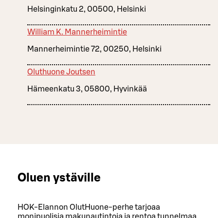
Helsinginkatu 2, 00500, Helsinki
William K. Mannerheimintie
Mannerheimintie 72, 00250, Helsinki
Oluthuone Joutsen
Hämeenkatu 3, 05800, Hyvinkää
Oluen ystäville
HOK-Elannon OlutHuone-perhe tarjoaa
monipuolisia makunautintoja ja rentoa tunnelmaa.