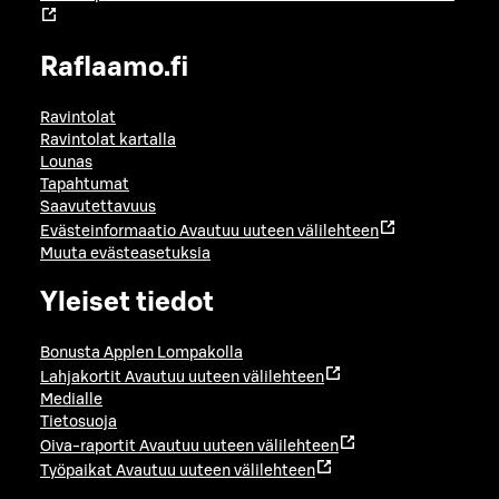
Raflaamo.fi
Ravintolat
Ravintolat kartalla
Lounas
Tapahtumat
Saavutettavuus
Evästeinformaatio
Avautuu uuteen välilehteen
Muuta evästeasetuksia
Yleiset tiedot
Bonusta Applen Lompakolla
Lahjakortit
Avautuu uuteen välilehteen
Medialle
Tietosuoja
Oiva-raportit
Avautuu uuteen välilehteen
Työpaikat
Avautuu uuteen välilehteen