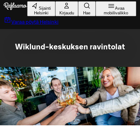
Siirry pääsisältöön
Sijainti
Avaa
Helsinki
Kirjaudu
Hae
mobiilivalikko
Varaa pöytä
Helsinki
Wiklund-keskuksen ravintolat