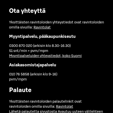
Ota yhteyttä
Yksittäisten ravintoloiden yhteystiedot ovat ravintoloiden
omilla sivuilla:
Ravintolat
Myyntipalvelu, pääkaupunkiseutu
0300 870 020 (arkisin klo 8.30-16.30)
51 snt/min + pvm/mpm
Myyntipalveluiden yhteystiedot, koko Suomi
Asiakasomistajapalvelu
010 76 5858 (arkisin klo 9-16)
pvm/mpm
Palaute
Yksittäisten ravintoloiden palautelinkit ovat
ravintoloiden omilla sivuilla:
Ravintolat
Lähetä palautetta sivustosta
Avautuu uuteen välilehteen