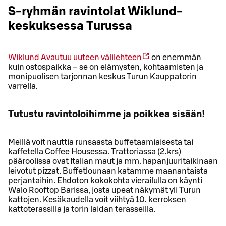
S-ryhmän ravintolat Wiklund-
keskuksessa Turussa
Wiklund
Avautuu uuteen välilehteen
on enemmän
kuin ostospaikka – se on elämysten, kohtaamisten ja
monipuolisen tarjonnan keskus Turun Kauppatorin
varrella.
Tutustu ravintoloihimme ja poikkea sisään!
Meillä voit nauttia runsaasta buffetaamiaisesta tai
kaffetella Coffee Housessa. Trattoriassa (2.krs)
pääroolissa ovat Italian maut ja mm. hapanjuuritaikinaan
leivotut pizzat. Buffetlounaan katamme maanantaista
perjantaihin. Ehdoton kokokohta vierailulla on käynti
Walo Rooftop Barissa, josta upeat näkymät yli Turun
kattojen. Kesäkaudella voit viihtyä 10. kerroksen
kattoterassilla ja torin laidan terasseilla.