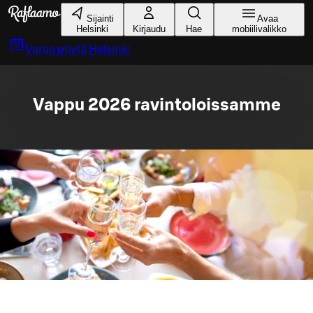
Siirry pääsisältöön
Sijainti
Avaa
Helsinki
Kirjaudu
Hae
mobiilivalikko
Varaa pöytä
Helsinki
Vappu 2026 ravintoloissamme