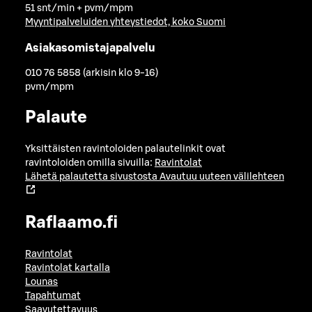
51 snt/min + pvm/mpm
Myyntipalveluiden yhteystiedot, koko Suomi
Asiakasomistajapalvelu
010 76 5858 (arkisin klo 9-16)
pvm/mpm
Palaute
Yksittäisten ravintoloiden palautelinkit ovat
ravintoloiden omilla sivuilla:
Ravintolat
Lähetä palautetta sivustosta
Avautuu uuteen välilehteen
Raflaamo.fi
Ravintolat
Ravintolat kartalla
Lounas
Tapahtumat
Saavutettavuus