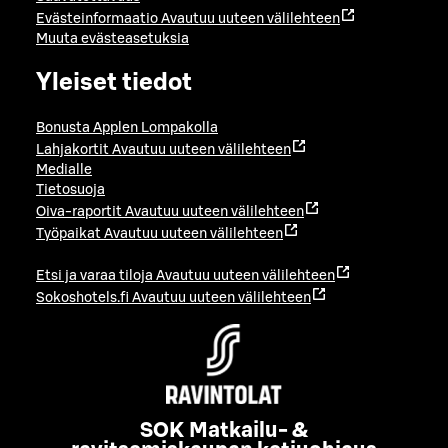
Evästeinformaatio
Avautuu uuteen välilehteen
Muuta evästeasetuksia
Yleiset tiedot
Bonusta Applen Lompakolla
Lahjakortit
Avautuu uuteen välilehteen
Medialle
Tietosuoja
Oiva-raportit
Avautuu uuteen välilehteen
Työpaikat
Avautuu uuteen välilehteen
Etsi ja varaa tiloja
Avautuu uuteen välilehteen
Sokoshotels.fi
Avautuu uuteen välilehteen
SOK Matkailu- &