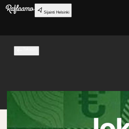
Siirry pääsisältöön
Sijainti
Helsinki
Takaisin