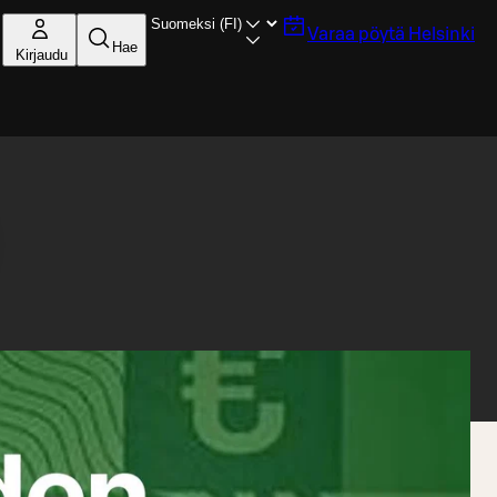
Varaa pöytä
Helsinki
Hae
Kirjaudu