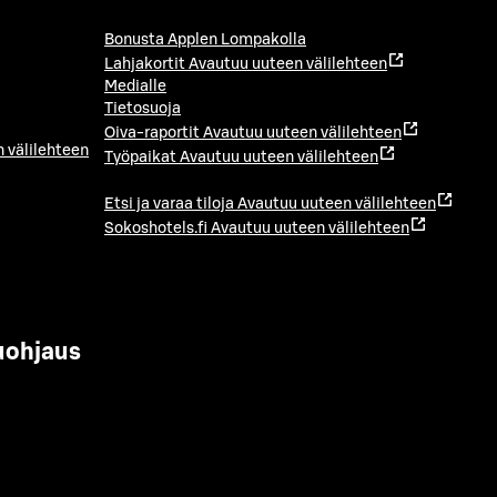
Bonusta Applen Lompakolla
Lahjakortit
Avautuu uuteen välilehteen
Medialle
Tietosuoja
Oiva-raportit
Avautuu uuteen välilehteen
 välilehteen
Työpaikat
Avautuu uuteen välilehteen
Etsi ja varaa tiloja
Avautuu uuteen välilehteen
Sokoshotels.fi
Avautuu uuteen välilehteen
uohjaus