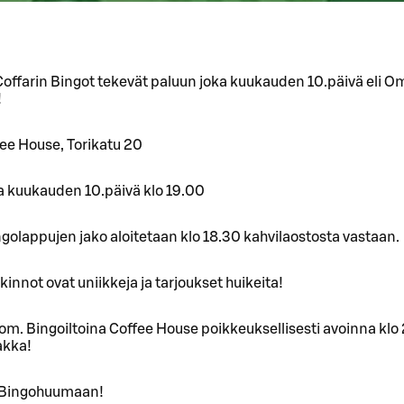
offarin Bingot tekevät paluun joka kuukauden 10.päivä eli O
!
ee House, Torikatu 20
ka kuukauden 10.päivä klo 19.00
golappujen jako aloitetaan klo 18.30 kahvilaostosta vastaan.
kinnot ovat uniikkeja ja tarjoukset huikeita!
m. Bingoiltoina Coffee House poikkeuksellisesti avoinna klo
akka!
 Bingohuumaan!