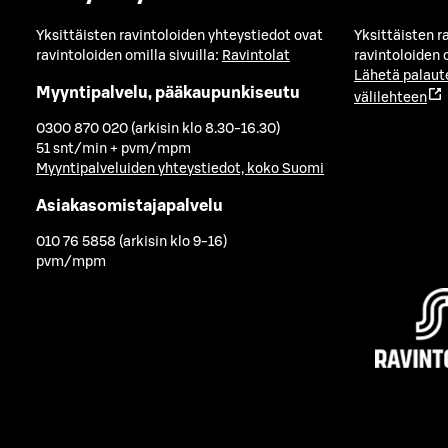
Yksittäisten ravintoloiden yhteystiedot ovat
Yksittäisten r
ravintoloiden omilla sivuilla:
Ravintolat
ravintoloiden o
Lähetä palaut
Myyntipalvelu, pääkaupunkiseutu
välilehteen
0300 870 020 (arkisin klo 8.30-16.30)
51 snt/min + pvm/mpm
Myyntipalveluiden yhteystiedot, koko Suomi
Asiakasomistajapalvelu
010 76 5858 (arkisin klo 9-16)
pvm/mpm