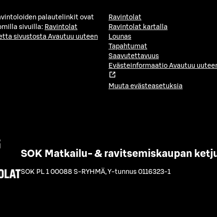
avintoloiden palautelinkit ovat
Ravintolat
milla sivuilla:
Ravintolat
Ravintolat kartalla
etta sivustosta
Avautuu uuteen
Lounas
Tapahtumat
Saavutettavuus
Evästeinformaatio
Avautuu uuteen
Muuta evästeasetuksia
SOK Matkailu- & ravitsemiskaupan ketj
SOK PL 1 00088 S-RYHMÄ
,
Y-tunnus 0116323-1