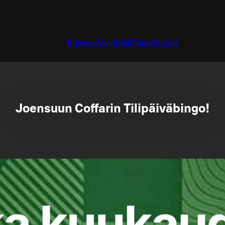
Etusivu
Ravintolat
Tapahtumat
Joensuun Coffarin Tilipäiväbingo!