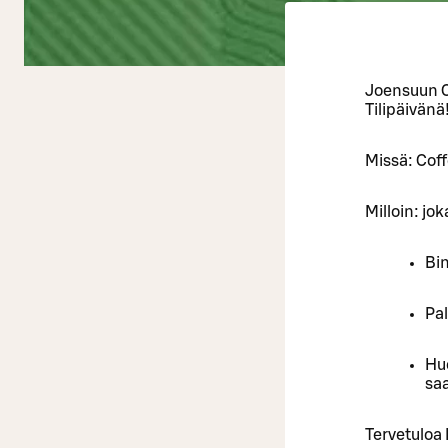
Joensuun C
Tilipäivänä
Missä: Coff
Milloin: jo
Bin
Pal
Huo
sa
Tervetuloa