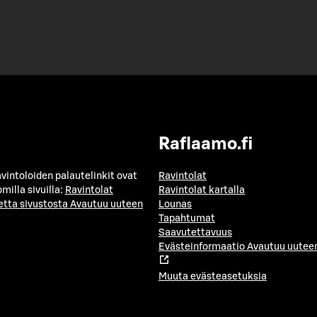
Raflaamo.fi
avintoloiden palautelinkit ovat
Ravintolat
milla sivuilla:
Ravintolat
Ravintolat kartalla
etta sivustosta
Avautuu uuteen
Lounas
Tapahtumat
Saavutettavuus
Evästeinformaatio
Avautuu uuteen
Muuta evästeasetuksia