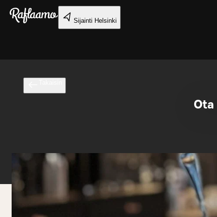
Siirry pääsisältöön
Sijainti
Helsinki
Takaisin
Ota