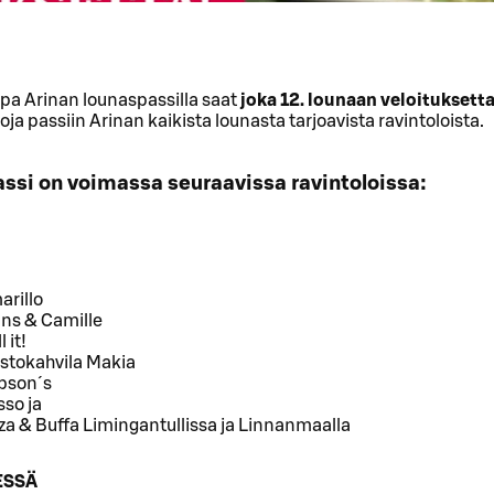
a Arinan lounaspassilla saat
joka 12. lounaan veloituksett
oja passiin Arinan kaikista lounasta tarjoavista ravintoloista.
ssi on voimassa seuraavissa ravintoloissa:
arillo
ans & Camille
l it!
istokahvila Makia
bson´s
so ja
za & Buffa Limingantullissa ja Linnanmaalla
ESSÄ