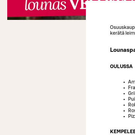
Osuuskaupp
kerätä leim
Lounaspa
OULUSSA
Am
Fr
Gril
Pu
Ro
Ros
Piz
KEMPELE