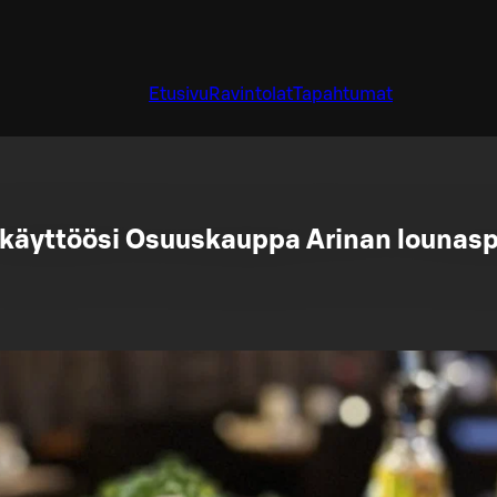
Etusivu
Ravintolat
Tapahtumat
 käyttöösi Osuuskauppa Arinan lounasp