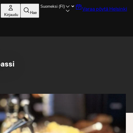
Varaa pöytä
Helsinki
Hae
Kirjaudu
assi