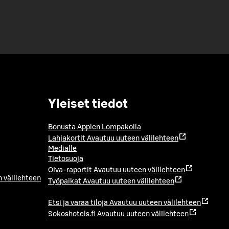
Yleiset tiedot
Bonusta Applen Lompakolla
Lahjakortit
Avautuu uuteen välilehteen
Medialle
Tietosuoja
Oiva-raportit
Avautuu uuteen välilehteen
 välilehteen
Työpaikat
Avautuu uuteen välilehteen
Etsi ja varaa tiloja
Avautuu uuteen välilehteen
Sokoshotels.fi
Avautuu uuteen välilehteen