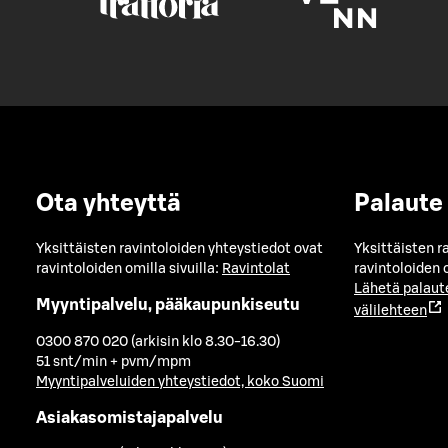
Ota yhteyttä
Palaute
Yksittäisten ravintoloiden yhteystiedot ovat
Yksittäisten r
ravintoloiden omilla sivuilla:
Ravintolat
ravintoloiden o
Lähetä palaut
Myyntipalvelu, pääkaupunkiseutu
välilehteen
0300 870 020 (arkisin klo 8.30-16.30)
51 snt/min + pvm/mpm
Myyntipalveluiden yhteystiedot, koko Suomi
Asiakasomistajapalvelu