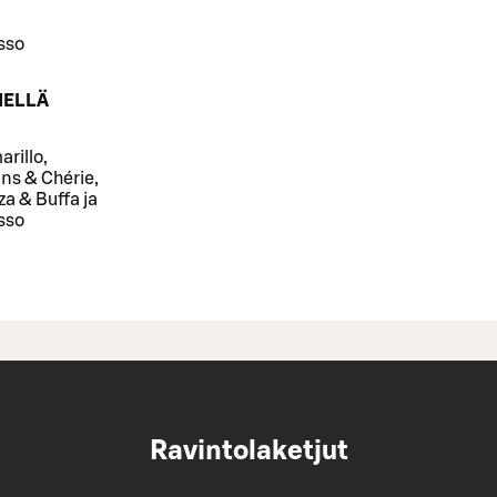
sso
MELLÄ
rillo,
ns & Chérie,
za & Buffa ja
sso
Ravintolaketjut