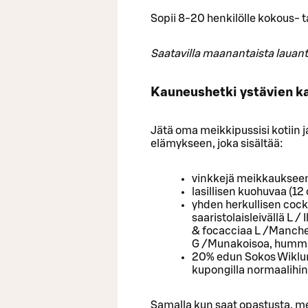
Sopii 8-20 henkilölle kokous- t
Saatavilla maanantaista lauant
Kauneushetki ystävien k
Jätä oma meikkipussisi kotiin
elämykseen, joka sisältää:
vinkkejä meikkauksee
lasillisen kuohuvaa (12
yhden herkullisen coc
saaristolaisleivällä L 
& focacciaa L /Mancheg
G /Munakoisoa, hummus
20% edun Sokos Wiklun
kupongilla normaalihint
Samalla kun saat opastusta, mei