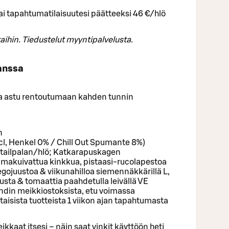
ai tapahtumatilaisuutesi päätteeksi 46 €/hlö
aihin. Tiedustelut myyntipalvelusta.
anssa
 ja astu rentoutumaan kahden tunnin
n
 cl, Henkel 0% / Chill Out Spumante 8%)
ktailpalan/hlö; Katkarapuskagen
/ Ilmakuivattua kinkkua, pistaasi-rucolapestoa
ojuustoa & viikunahilloa siemennäkkärillä L,
ta & tomaattia paahdetulla leivällä VE
din meikkiostoksista, etu voimassa
aisista tuotteista 1 viikon ajan tapahtumasta
kkaat itsesi – näin saat vinkit käyttöön heti