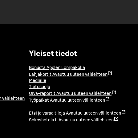
Yleiset tiedot
Bonusta Applen Lompakolla
Lahjakortit
Avautuu uuteen välilehteen
Medialle
Tietosuoja
Oiva-raportit
Avautuu uuteen välilehteen
 välilehteen
Työpaikat
Avautuu uuteen välilehteen
Etsi ja varaa tiloja
Avautuu uuteen välilehteen
Sokoshotels.fi
Avautuu uuteen välilehteen