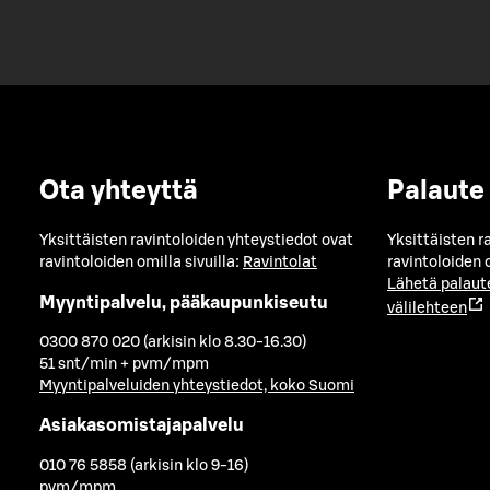
Ota yhteyttä
Palaute
Yksittäisten ravintoloiden yhteystiedot ovat
Yksittäisten r
ravintoloiden omilla sivuilla:
Ravintolat
ravintoloiden o
Lähetä palaut
Myyntipalvelu, pääkaupunkiseutu
välilehteen
0300 870 020 (arkisin klo 8.30-16.30)
51 snt/min + pvm/mpm
Myyntipalveluiden yhteystiedot, koko Suomi
Asiakasomistajapalvelu
010 76 5858 (arkisin klo 9-16)
pvm/mpm