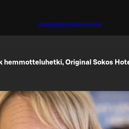
Etusivu
Ravintolat
Tapahtumat
k hemmotteluhetki, Original Sokos Hot