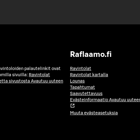
Raflaamo.fi
avintoloiden palautelinkit ovat
Ravintolat
milla sivuilla:
Ravintolat
Ravintolat kartalla
etta sivustosta
Avautuu uuteen
Lounas
Tapahtumat
Saavutettavuus
Evästeinformaatio
Avautuu uuteen
Muuta evästeasetuksia