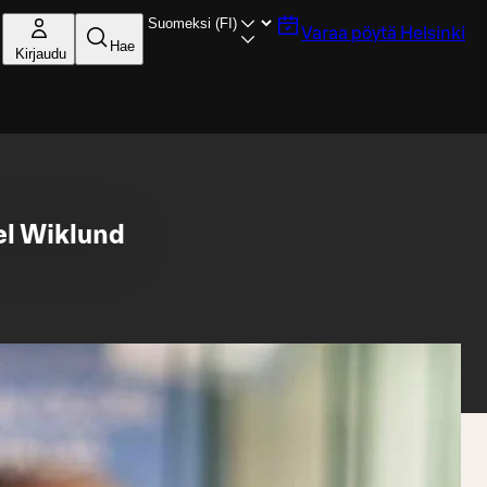
Varaa pöytä
Helsinki
Hae
Kirjaudu
el Wiklund