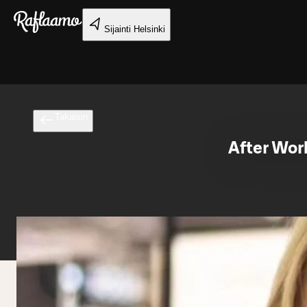
Siirry pääsisältöön
Sijainti
Helsinki
Takaisin
After Wor