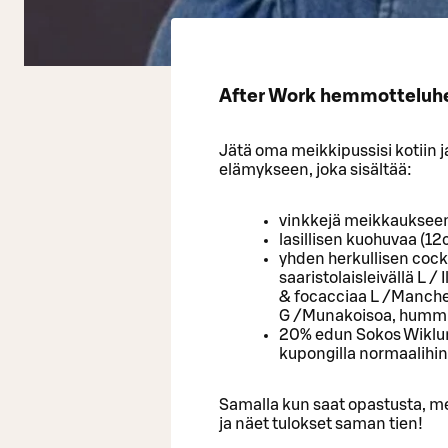
After Work hemmotteluh
Jätä oma meikkipussisi kotiin
elämykseen, joka sisältää:
vinkkejä meikkauksee
lasillisen kuohuvaa (1
yhden herkullisen coc
saaristolaisleivällä L 
& focacciaa L /Mancheg
G /Munakoisoa, hummus
20% edun Sokos Wiklun
kupongilla normaalihint
Samalla kun saat opastusta, mei
ja näet tulokset saman tien!