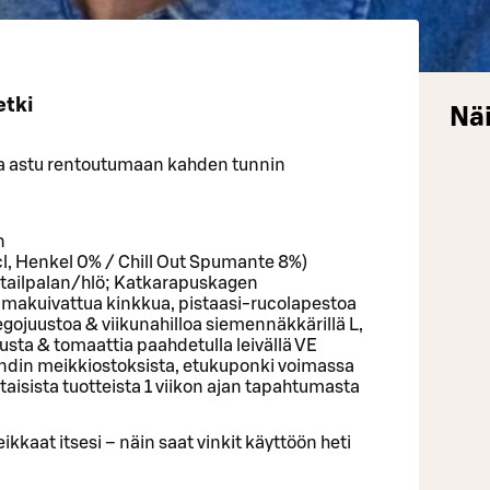
etki
Näi
 ja astu rentoutumaan kahden tunnin
n
2cl, Henkel 0% / Chill Out Spumante 8%)
ktailpalan/hlö; Katkarapuskagen
/ Ilmakuivattua kinkkua, pistaasi-rucolapestoa
ojuustoa & viikunahilloa siemennäkkärillä L,
ta & tomaattia paahdetulla leivällä VE
din meikkiostoksista, etukuponki voimassa
aisista tuotteista 1 viikon ajan tapahtumasta
kkaat itsesi – näin saat vinkit käyttöön heti