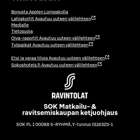
Bonusta Applen Lompakolla
Lahjakortit
Avautuu uuteen välilehteen
Medialle
Tietosuoja
Oiva-raportit
Avautuu uuteen välilehteen
Työpaikat
Avautuu uuteen välilehteen
Etsi ja varaa tiloja
Avautuu uuteen välilehteen
Sokoshotels.fi
Avautuu uuteen välilehteen
SOK Matkailu- &
ravitsemiskaupan ketjuohjaus
SOK PL 1 00088 S-RYHMÄ
,
Y-tunnus 0116323-1