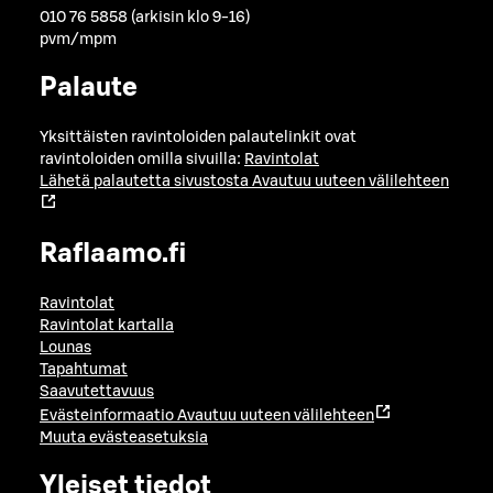
010 76 5858 (arkisin klo 9-16)
pvm/mpm
Palaute
Yksittäisten ravintoloiden palautelinkit ovat
ravintoloiden omilla sivuilla:
Ravintolat
Lähetä palautetta sivustosta
Avautuu uuteen välilehteen
Raflaamo.fi
Ravintolat
Ravintolat kartalla
Lounas
Tapahtumat
Saavutettavuus
Evästeinformaatio
Avautuu uuteen välilehteen
Muuta evästeasetuksia
Yleiset tiedot