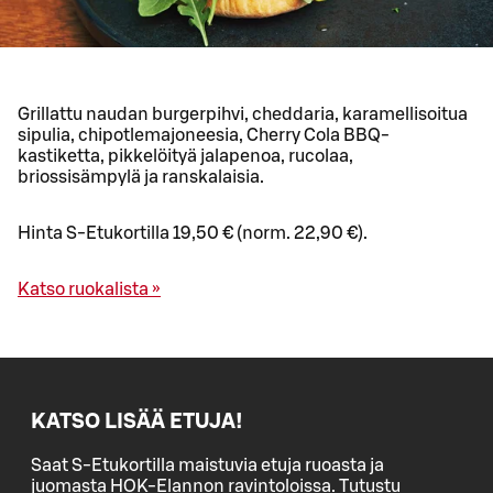
Grillattu naudan burgerpihvi, cheddaria, karamellisoitua
sipulia, chipotlemajoneesia, Cherry Cola BBQ-
kastiketta, pikkelöityä jalapenoa, rucolaa,
briossisämpylä ja ranskalaisia.
Hinta S-Etukortilla 19,50 € (norm. 22,90 €).
Katso ruokalista »
KATSO LISÄÄ ETUJA!
Saat S-Etukortilla maistuvia etuja ruoasta ja
juomasta HOK-Elannon ravintoloissa. Tutustu