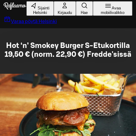
Siirry pääsisältöön
Sijainti
Avaa
Helsinki
Kirjaudu
Hae
mobiilivalikko
Varaa pöytä
Helsinki
Hot ‘n’ Smokey Burger S-Etukortilla
19,50 € (norm. 22,90 €) Fredde'sissä