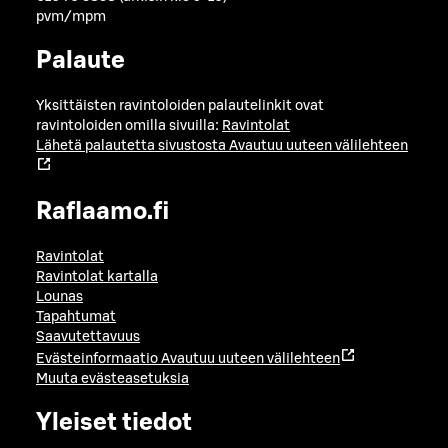
pvm/mpm
Palaute
Yksittäisten ravintoloiden palautelinkit ovat
ravintoloiden omilla sivuilla:
Ravintolat
Lähetä palautetta sivustosta
Avautuu uuteen välilehteen
Raflaamo.fi
Ravintolat
Ravintolat kartalla
Lounas
Tapahtumat
Saavutettavuus
Evästeinformaatio
Avautuu uuteen välilehteen
Muuta evästeasetuksia
Yleiset tiedot