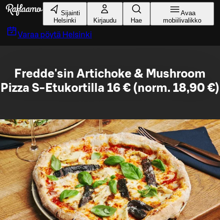
Siirry pääsisältöön
Sijainti
Avaa
Helsinki
Kirjaudu
Hae
mobiilivalikko
Varaa pöytä
Helsinki
Fredde'sin Artichoke & Mushroom
Pizza S-Etukortilla 16 € (norm. 18,90 €)