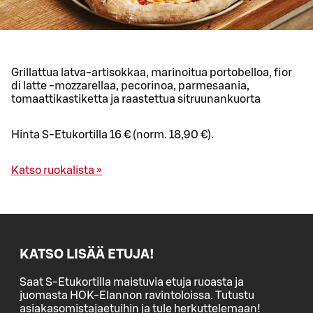
Grillattua latva-artisokkaa, marinoitua portobelloa, fior
di latte -mozzarellaa, pecorinoa, parmesaania,
tomaattikastiketta ja raastettua sitruunankuorta
Hinta S-Etukortilla 16 € (norm. 18,90 €).
Katso ruokalista »
KATSO LISÄÄ ETUJA!
Saat S-Etukortilla maistuvia etuja ruoasta ja
juomasta HOK-Elannon ravintoloissa. Tutustu
asiakasomistajaetuihin ja tule herkuttelemaan!