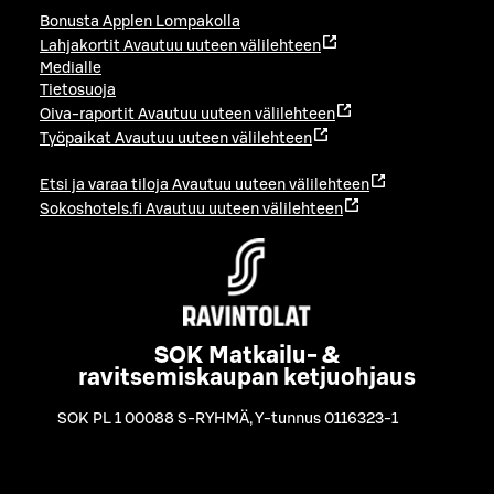
Bonusta Applen Lompakolla
Lahjakortit
Avautuu uuteen välilehteen
Medialle
Tietosuoja
Oiva-raportit
Avautuu uuteen välilehteen
Työpaikat
Avautuu uuteen välilehteen
Etsi ja varaa tiloja
Avautuu uuteen välilehteen
Sokoshotels.fi
Avautuu uuteen välilehteen
SOK Matkailu- &
ravitsemiskaupan ketjuohjaus
SOK PL 1 00088 S-RYHMÄ
,
Y-tunnus 0116323-1