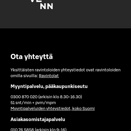
Ota yhteyttä
Yksittäisten ravintoloiden yhteystiedot ovat ravintoloiden
omilla sivuilla:
Ravintolat
Myyntipalvelu, pääkaupunkiseutu
0300 870 020 (arkisin klo 8.30-16.30)
51 snt/min + pvm/mpm
Myyntipalveluiden yhteystiedot, koko Suomi
Asiakasomistajapalvelu
010 76 5858 (arkisin klo 9-16)