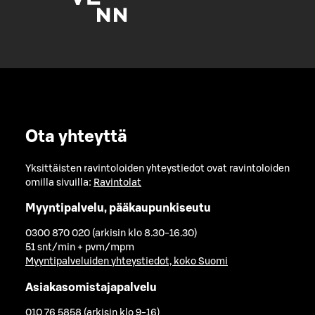
Ota yhteyttä
Yksittäisten ravintoloiden yhteystiedot ovat ravintoloiden
omilla sivuilla:
Ravintolat
Myyntipalvelu, pääkaupunkiseutu
0300 870 020 (arkisin klo 8.30-16.30)
51 snt/min + pvm/mpm
Myyntipalveluiden yhteystiedot, koko Suomi
Asiakasomistajapalvelu
010 76 5858 (arkisin klo 9-16)