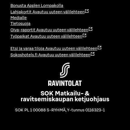
Bonusta Applen Lompakolla
Lahjakortit
Avautuu uuteen välilehteen
Medialle
Tietosuoja
Oiva-raportit
Avautuu uuteen välilehteen
Työpaikat
Avautuu uuteen välilehteen
Etsi ja varaa tiloja
Avautuu uuteen välilehteen
Sokoshotels.fi
Avautuu uuteen välilehteen
SOK Matkailu- &
ravitsemiskaupan ketjuohjaus
SOK PL 1 00088 S-RYHMÄ
,
Y-tunnus 0116323-1