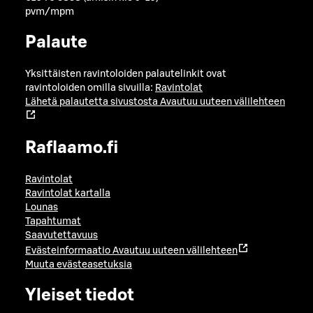
pvm/mpm
Palaute
Yksittäisten ravintoloiden palautelinkit ovat
ravintoloiden omilla sivuilla:
Ravintolat
Lähetä palautetta sivustosta
Avautuu uuteen välilehteen
Raflaamo.fi
Ravintolat
Ravintolat kartalla
Lounas
Tapahtumat
Saavutettavuus
Evästeinformaatio
Avautuu uuteen välilehteen
Muuta evästeasetuksia
Yleiset tiedot