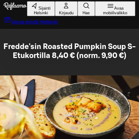
Siirry pääsisältöön
Sijainti
Avaa
Helsinki
Kirjaudu
Hae
mobiilivalikko
Varaa pöytä
Helsinki
Fredde'sin Roasted Pumpkin Soup S-
Etukortilla 8,40 € (norm. 9,90 €)