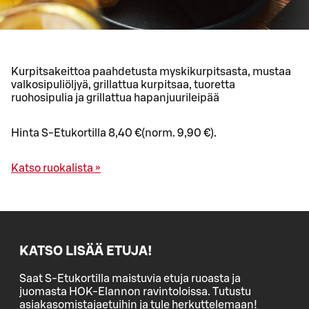
Kurpitsakeittoa paahdetusta myskikurpitsasta, mustaa
valkosipuliöljyä, grillattua kurpitsaa, tuoretta
ruohosipulia ja grillattua hapanjuurileipää
Hinta S-Etukortilla 8,40 €(norm. 9,90 €).
Katso ruokalista »
KATSO LISÄÄ ETUJA!
Saat S-Etukortilla maistuvia etuja ruoasta ja
juomasta HOK-Elannon ravintoloissa. Tutustu
asiakasomistajaetuihin ja tule herkuttelemaan!