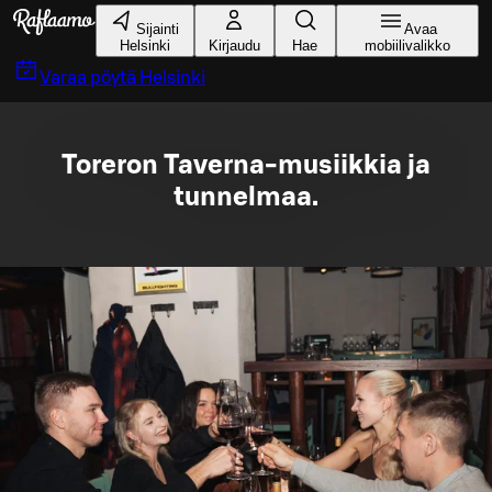
Siirry pääsisältöön
Sijainti
Avaa
Helsinki
Kirjaudu
Hae
mobiilivalikko
Varaa pöytä
Helsinki
Toreron Taverna-musiikkia ja
tunnelmaa.