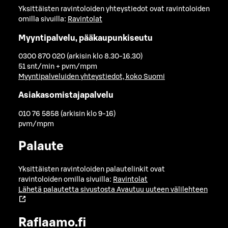
Yksittäisten ravintoloiden yhteystiedot ovat ravintoloiden
omilla sivuilla:
Ravintolat
Myyntipalvelu, pääkaupunkiseutu
0300 870 020 (arkisin klo 8.30-16.30)
51 snt/min + pvm/mpm
Myyntipalveluiden yhteystiedot, koko Suomi
Asiakasomistajapalvelu
010 76 5858 (arkisin klo 9-16)
pvm/mpm
Palaute
Yksittäisten ravintoloiden palautelinkit ovat
ravintoloiden omilla sivuilla:
Ravintolat
Lähetä palautetta sivustosta
Avautuu uuteen välilehteen
Raflaamo.fi