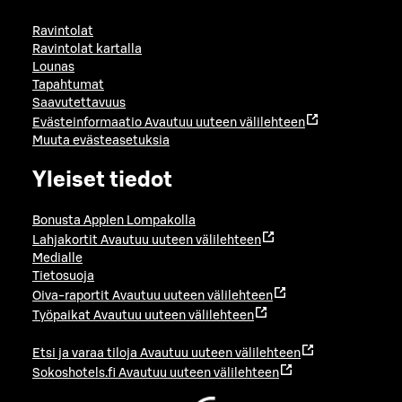
Ravintolat
Ravintolat kartalla
Lounas
Tapahtumat
Saavutettavuus
Evästeinformaatio
Avautuu uuteen välilehteen
Muuta evästeasetuksia
Yleiset tiedot
Bonusta Applen Lompakolla
Lahjakortit
Avautuu uuteen välilehteen
Medialle
Tietosuoja
Oiva-raportit
Avautuu uuteen välilehteen
Työpaikat
Avautuu uuteen välilehteen
Etsi ja varaa tiloja
Avautuu uuteen välilehteen
Sokoshotels.fi
Avautuu uuteen välilehteen