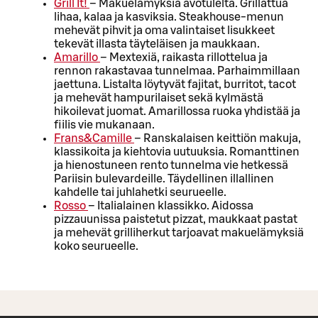
Grill It!
– Makuelämyksiä avotulelta. Grillattua
lihaa, kalaa ja kasviksia. Steakhouse-menun
mehevät pihvit ja oma valintaiset lisukkeet
tekevät illasta täyteläisen ja maukkaan.
Amarillo
– Mextexiä, raikasta rillottelua ja
rennon rakastavaa tunnelmaa. Parhaimmillaan
jaettuna. Listalta löytyvät fajitat, burritot, tacot
ja mehevät hampurilaiset sekä kylmästä
hikoilevat juomat. Amarillossa ruoka yhdistää ja
fiilis vie mukanaan.
Frans&Camille
– Ranskalaisen keittiön makuja,
klassikoita ja kiehtovia uutuuksia. Romanttinen
ja hienostuneen rento tunnelma vie hetkessä
Pariisin bulevardeille. Täydellinen illallinen
kahdelle tai juhlahetki seurueelle.
Rosso
– Italialainen klassikko. Aidossa
pizzauunissa paistetut pizzat, maukkaat pastat
ja mehevät grilliherkut tarjoavat makuelämyksiä
koko seurueelle.