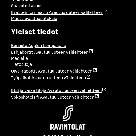
Tapahtumat
Saavutettavuus
Evästeinformaatio
Avautuu uuteen välilehteen
Muuta evästeasetuksia
Yleiset tiedot
Bonusta Applen Lompakolla
Lahjakortit
Avautuu uuteen välilehteen
Medialle
Tietosuoja
Oiva-raportit
Avautuu uuteen välilehteen
Työpaikat
Avautuu uuteen välilehteen
Etsi ja varaa tiloja
Avautuu uuteen välilehteen
Sokoshotels.fi
Avautuu uuteen välilehteen