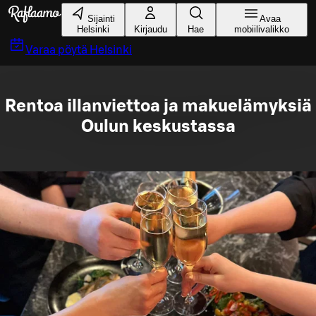
Siirry pääsisältöön
Sijainti
Avaa
Helsinki
Kirjaudu
Hae
mobiilivalikko
Varaa pöytä
Helsinki
Rentoa illanviettoa ja makuelämyksiä
Oulun keskustassa