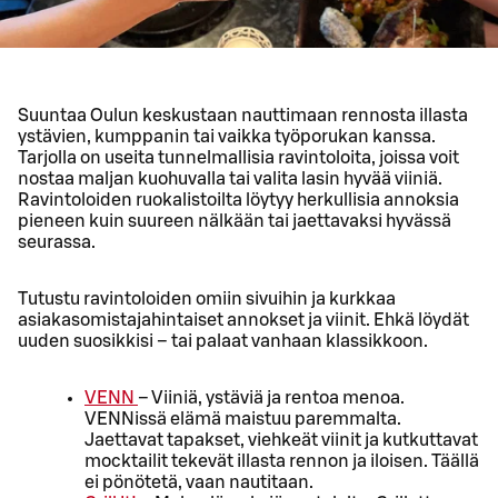
Suuntaa Oulun keskustaan nauttimaan rennosta illasta
ystävien, kumppanin tai vaikka työporukan kanssa.
Tarjolla on useita tunnelmallisia ravintoloita, joissa voit
nostaa maljan kuohuvalla tai valita lasin hyvää viiniä.
Ravintoloiden ruokalistoilta löytyy herkullisia annoksia
pieneen kuin suureen nälkään tai jaettavaksi hyvässä
seurassa.
Tutustu ravintoloiden omiin sivuihin ja kurkkaa
asiakasomistajahintaiset annokset ja viinit. Ehkä löydät
uuden suosikkisi – tai palaat vanhaan klassikkoon.
VENN
– Viiniä, ystäviä ja rentoa menoa.
VENNissä elämä maistuu paremmalta.
Jaettavat tapakset, viehkeät viinit ja kutkuttavat
mocktailit tekevät illasta rennon ja iloisen. Täällä
ei pönötetä, vaan nautitaan.