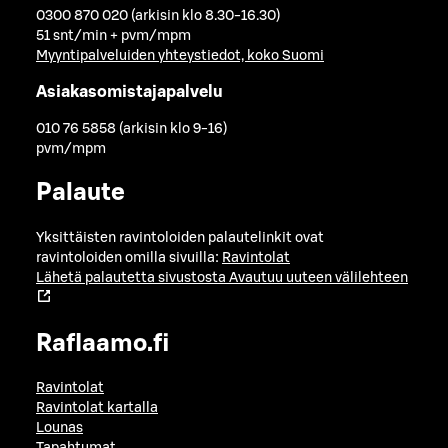
0300 870 020 (arkisin klo 8.30-16.30)
51 snt/min + pvm/mpm
Myyntipalveluiden yhteystiedot, koko Suomi
Asiakasomistajapalvelu
010 76 5858 (arkisin klo 9-16)
pvm/mpm
Palaute
Yksittäisten ravintoloiden palautelinkit ovat
ravintoloiden omilla sivuilla:
Ravintolat
Lähetä palautetta sivustosta
Avautuu uuteen välilehteen
Raflaamo.fi
Ravintolat
Ravintolat kartalla
Lounas