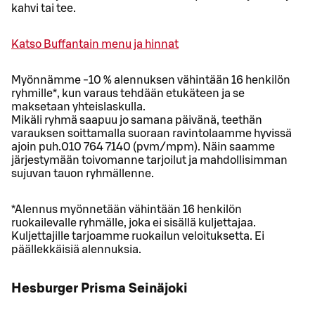
kahvi tai tee.
Katso Buffantain menu ja hinnat
Myönnämme -10 % alennuksen vähintään 16 henkilön
ryhmille*, kun varaus tehdään etukäteen ja se
maksetaan yhteislaskulla.
Mikäli ryhmä saapuu jo samana päivänä, teethän
varauksen soittamalla suoraan ravintolaamme hyvissä
ajoin puh.010 764 7140 (pvm/mpm). Näin saamme
järjestymään toivomanne tarjoilut ja mahdollisimman
sujuvan tauon ryhmällenne.
*Alennus myönnetään vähintään 16 henkilön
ruokailevalle ryhmälle, joka ei sisällä kuljettajaa.
Kuljettajille tarjoamme ruokailun veloituksetta. Ei
päällekkäisiä alennuksia.
Hesburger Prisma Seinäjoki