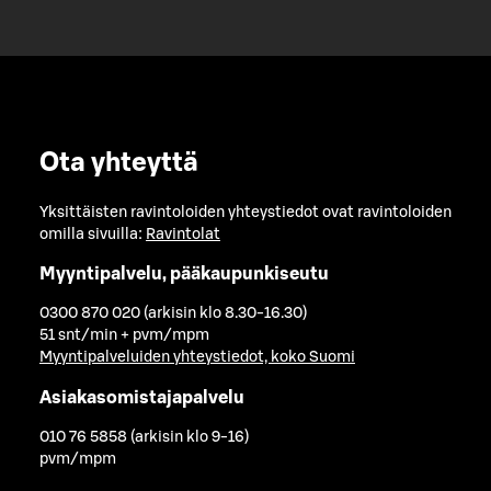
Ota yhteyttä
Yksittäisten ravintoloiden yhteystiedot ovat ravintoloiden
omilla sivuilla:
Ravintolat
Myyntipalvelu, pääkaupunkiseutu
0300 870 020 (arkisin klo 8.30-16.30)
51 snt/min + pvm/mpm
Myyntipalveluiden yhteystiedot, koko Suomi
Asiakasomistajapalvelu
010 76 5858 (arkisin klo 9-16)
pvm/mpm