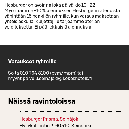
Hesburger on avoinna joka päivä klo 10–22.
Myönnämme -10 % alennuksen Hesburgerin aterioista
vähintään 15 henkilön ryhmille, kun varaus maksetaan
yhteislaskulla. Kuljettajille tarjoamme aterian
veloituksetta. Ei päällekkäisiä alennuksia.
Varaukset ryhmille
Soita 010 764 8100 (pvm/mpm) tai
myyntipalvelu.seinajoki@sokoshotels.fi
Näissä ravintoloissa
Hesburger Prisma, Seinäjoki
Hyllykalliontie 2, 60510, Seinäjoki