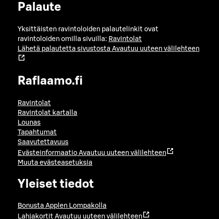
Palaute
Yksittäisten ravintoloiden palautelinkit ovat
ravintoloiden omilla sivuilla:
Ravintolat
Lähetä palautetta sivustosta
Avautuu uuteen välilehteen
Raflaamo.fi
Ravintolat
Ravintolat kartalla
Lounas
Tapahtumat
Saavutettavuus
Evästeinformaatio
Avautuu uuteen välilehteen
Muuta evästeasetuksia
Yleiset tiedot
Bonusta Applen Lompakolla
Lahjakortit
Avautuu uuteen välilehteen