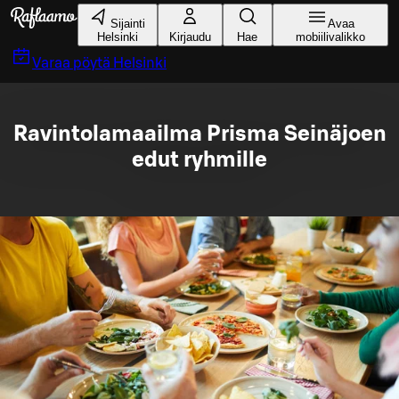
Siirry pääsisältöön
Sijainti
Avaa
Helsinki
Kirjaudu
Hae
mobiilivalikko
Varaa pöytä
Helsinki
Ravintolamaailma Prisma Seinäjoen
edut ryhmille