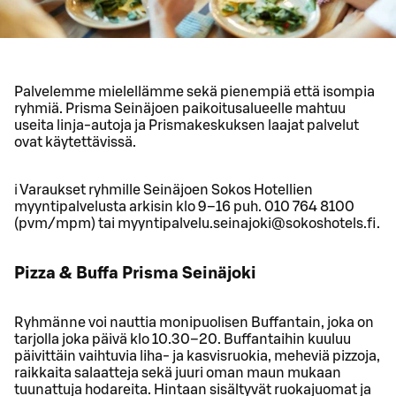
Palvelemme mielellämme sekä pienempiä että isompia
ryhmiä. Prisma Seinäjoen paikoitusalueelle mahtuu
useita linja-autoja ja Prismakeskuksen laajat palvelut
ovat käytettävissä.
ℹ️ Varaukset ryhmille Seinäjoen Sokos Hotellien
myyntipalvelusta arkisin klo 9–16 puh. 010 764 8100
(pvm/mpm) tai myyntipalvelu.seinajoki@sokoshotels.fi.
Pizza & Buffa Prisma Seinäjoki
Ryhmänne voi nauttia monipuolisen Buffantain, joka on
tarjolla joka päivä klo 10.30–20. Buffantaihin kuuluu
päivittäin vaihtuvia liha- ja kasvisruokia, meheviä pizzoja,
raikkaita salaatteja sekä juuri oman maun mukaan
tuunattuja hodareita. Hintaan sisältyvät ruokajuomat ja