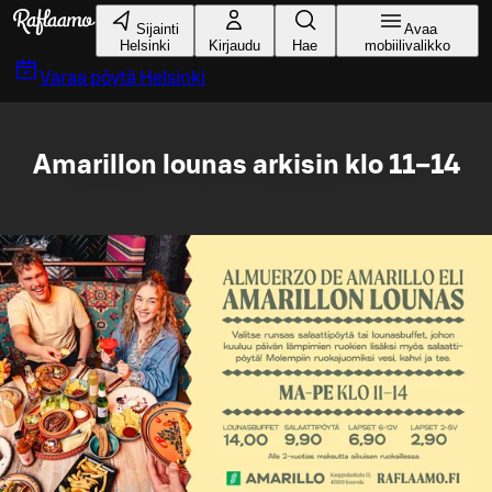
Siirry pääsisältöön
Sijainti
Avaa
Helsinki
Kirjaudu
Hae
mobiilivalikko
Varaa pöytä
Helsinki
Amarillon lounas arkisin klo 11–14