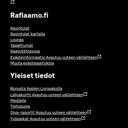
Raflaamo.fi
Ravintolat
Ravintolat kartalla
Lounas
Tapahtumat
Saavutettavuus
Evästeinformaatio
Avautuu uuteen välilehteen
Muuta evästeasetuksia
Yleiset tiedot
Bonusta Applen Lompakolla
Lahjakortit
Avautuu uuteen välilehteen
Medialle
Tietosuoja
Oiva-raportit
Avautuu uuteen välilehteen
Työpaikat
Avautuu uuteen välilehteen