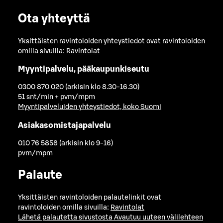
Ota yhteyttä
Yksittäisten ravintoloiden yhteystiedot ovat ravintoloiden
omilla sivuilla:
Ravintolat
Myyntipalvelu, pääkaupunkiseutu
0300 870 020 (arkisin klo 8.30-16.30)
51 snt/min + pvm/mpm
Myyntipalveluiden yhteystiedot, koko Suomi
Asiakasomistajapalvelu
010 76 5858 (arkisin klo 9-16)
pvm/mpm
Palaute
Yksittäisten ravintoloiden palautelinkit ovat
ravintoloiden omilla sivuilla:
Ravintolat
Lähetä palautetta sivustosta
Avautuu uuteen välilehteen