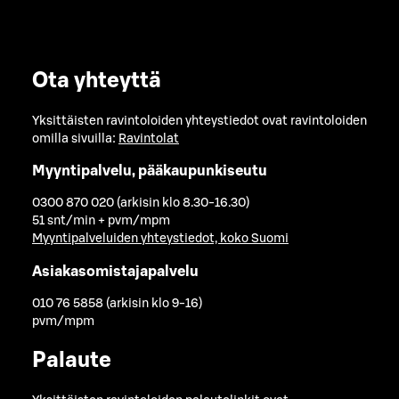
Ota yhteyttä
Yksittäisten ravintoloiden yhteystiedot ovat ravintoloiden
omilla sivuilla:
Ravintolat
Myyntipalvelu, pääkaupunkiseutu
0300 870 020 (arkisin klo 8.30-16.30)
51 snt/min + pvm/mpm
Myyntipalveluiden yhteystiedot, koko Suomi
Asiakasomistajapalvelu
010 76 5858 (arkisin klo 9-16)
pvm/mpm
Palaute