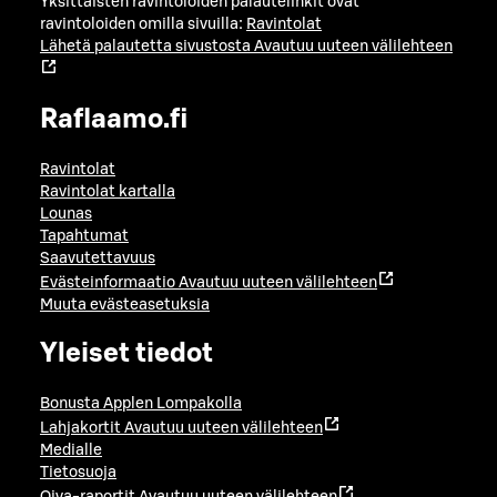
Yksittäisten ravintoloiden palautelinkit ovat
ravintoloiden omilla sivuilla:
Ravintolat
Lähetä palautetta sivustosta
Avautuu uuteen välilehteen
Raflaamo.fi
Ravintolat
Ravintolat kartalla
Lounas
Tapahtumat
Saavutettavuus
Evästeinformaatio
Avautuu uuteen välilehteen
Muuta evästeasetuksia
Yleiset tiedot
Bonusta Applen Lompakolla
Lahjakortit
Avautuu uuteen välilehteen
Medialle
Tietosuoja
Oiva-raportit
Avautuu uuteen välilehteen