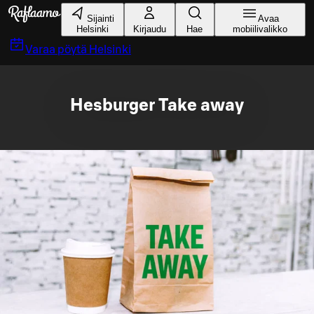
Siirry pääsisältöön
Sijainti
Avaa
Helsinki
Kirjaudu
Hae
mobiilivalikko
Varaa pöytä
Helsinki
Hesburger Take away