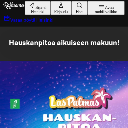
Siirry pääsisältöön
Sijainti
Avaa
Helsinki
Kirjaudu
Hae
mobiilivalikko
Varaa pöytä
Helsinki
Hauskanpitoa aikuiseen makuun!