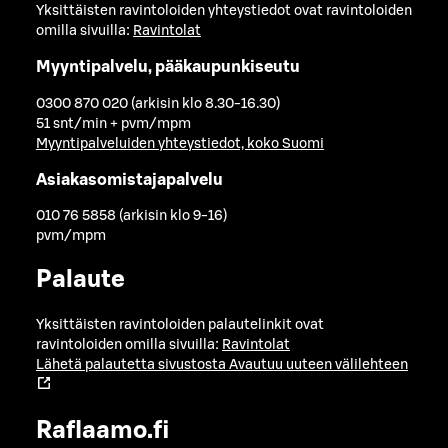
Yksittäisten ravintoloiden yhteystiedot ovat ravintoloiden
omilla sivuilla:
Ravintolat
Myyntipalvelu, pääkaupunkiseutu
0300 870 020 (arkisin klo 8.30-16.30)
51 snt/min + pvm/mpm
Myyntipalveluiden yhteystiedot, koko Suomi
Asiakasomistajapalvelu
010 76 5858 (arkisin klo 9-16)
pvm/mpm
Palaute
Yksittäisten ravintoloiden palautelinkit ovat
ravintoloiden omilla sivuilla:
Ravintolat
Lähetä palautetta sivustosta
Avautuu uuteen välilehteen
Raflaamo.fi