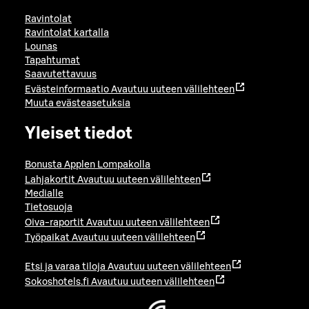
Ravintolat
Ravintolat kartalla
Lounas
Tapahtumat
Saavutettavuus
Evästeinformaatio
Avautuu uuteen välilehteen
Muuta evästeasetuksia
Yleiset tiedot
Bonusta Applen Lompakolla
Lahjakortit
Avautuu uuteen välilehteen
Medialle
Tietosuoja
Oiva-raportit
Avautuu uuteen välilehteen
Työpaikat
Avautuu uuteen välilehteen
Etsi ja varaa tiloja
Avautuu uuteen välilehteen
Sokoshotels.fi
Avautuu uuteen välilehteen