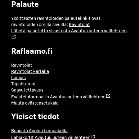
Palaute
Yksittäisten ravintoloiden palautelinkit ovat
ravintoloiden omilla sivuilla:
Ravintolat
Lähetä palautetta sivustosta
Avautuu uuteen välilehteen
Raflaamo.fi
Ravintolat
Ravintolat kartalla
Lounas
Tapahtumat
Saavutettavuus
Evästeinformaatio
Avautuu uuteen välilehteen
Muuta evästeasetuksia
Yleiset tiedot
Bonusta Applen Lompakolla
Lahjakortit
Avautuu uuteen välilehteen