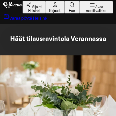
Siirry pääsisältöön
Sijainti
Avaa
Helsinki
Kirjaudu
Hae
mobiilivalikko
Varaa pöytä
Helsinki
Häät tilausravintola Verannassa