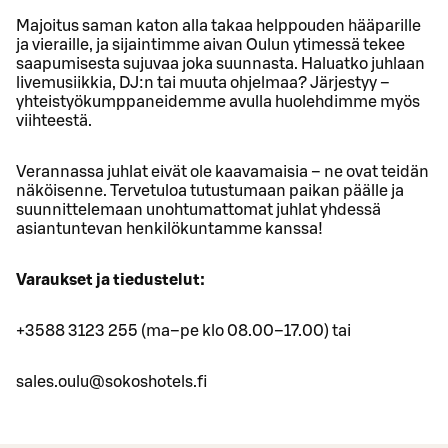
Majoitus saman katon alla takaa helppouden hääparille
ja vieraille, ja sijaintimme aivan Oulun ytimessä tekee
saapumisesta sujuvaa joka suunnasta. Haluatko juhlaan
livemusiikkia, DJ:n tai muuta ohjelmaa? Järjestyy –
yhteistyökumppaneidemme avulla huolehdimme myös
viihteestä.
Verannassa juhlat eivät ole kaavamaisia – ne ovat teidän
näköisenne. Tervetuloa tutustumaan paikan päälle ja
suunnittelemaan unohtumattomat juhlat yhdessä
asiantuntevan henkilökuntamme kanssa!
Varaukset ja tiedustelut:
+3588 3123 255 (ma–pe klo 08.00–17.00) tai
sales.oulu@sokoshotels.fi