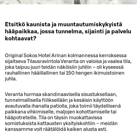
Etsitkö kaunista ja muuntautumiskykyistä
hääpaikkaa, jossa tunnelma, sijainti ja palvelu
kohtaavat?
Original Sokos Hotel Arinan kolmannessa kerroksessa
sijaitseva Tilausravintola Veranta on valoisa ja vaalea tila,
joka taipuu juuri teidän näköisiin juhliin – oli kyseessä
rauhallinen hääillallinen tai 150 hengen ikimuistoinen
juhla.
Veranta hurmaa skandinaavisella sisustuksellaan,
tunnelmallisella fiiliksellään ja kesäisin käyttöön
avautuvalla ihanalla patiolla, joka toimii täydellisenä
paikkana vihkimiselle, maljojen kohottamiselle tai
hääpotreteille. Tila on täysin muokattavissa
somistuksista kattausten yksityiskohtiin – meidän
kanssamme voit räätälöidä kaiken alusta asti.