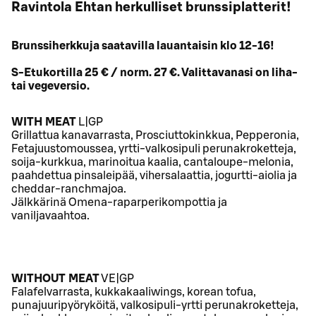
Ravintola Ehtan herkulliset brunssiplatterit!
Brunssiherkkuja saatavilla lauantaisin klo 12-16!
S-Etukortilla 25 € / norm. 27 €. Valittavanasi on liha-
tai vegeversio.
WITH MEAT
L|GP
Grillattua kanavarrasta, Prosciuttokinkkua, Pepperonia,
Fetajuustomoussea, yrtti-valkosipuli perunakroketteja,
soija-kurkkua, marinoitua kaalia, cantaloupe-melonia,
paahdettua pinsaleipää, vihersalaattia, jogurtti-aiolia ja
cheddar-ranchmajoa.
Jälkkärinä Omena-raparperikompottia ja
vaniljavaahtoa.
WITHOUT MEAT
VE|GP
Falafelvarrasta, kukkakaaliwings, korean tofua,
punajuuripyöryköitä, valkosipuli-yrtti perunakroketteja,