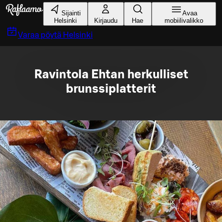
Siirry pääsisältöön
Sijainti
Avaa
Helsinki
Kirjaudu
Hae
mobiilivalikko
Varaa pöytä
Helsinki
Ravintola Ehtan herkulliset
brunssiplatterit