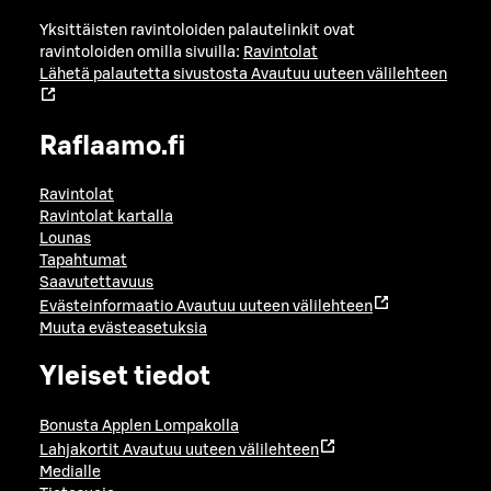
Yksittäisten ravintoloiden palautelinkit ovat
ravintoloiden omilla sivuilla:
Ravintolat
Lähetä palautetta sivustosta
Avautuu uuteen välilehteen
Raflaamo.fi
Ravintolat
Ravintolat kartalla
Lounas
Tapahtumat
Saavutettavuus
Evästeinformaatio
Avautuu uuteen välilehteen
Muuta evästeasetuksia
Yleiset tiedot
Bonusta Applen Lompakolla
Lahjakortit
Avautuu uuteen välilehteen
Medialle