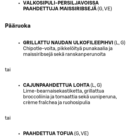
VALKOSIPULI-PERSILJAVOISSA
PAAHDETTUJA MAISSIRIBSEJÄ
(G, VE)
Pääruoka
GRILLATTU NAUDAN ULKOFILEEPIHVI
(L, G)
Chipotle-voita, pikkelöityä punakaalia ja
maissiribsejä sekä ranskanperunoita
tai
CAJUNPAAHDETTUA LOHTA
(L, G)
Lime-bearnaisekastiketta, grillattua
broccoliinia ja tomaattia sekä uuniperuna,
crème fraîchea ja ruohosipulia
tai
PAAHDETTUA TOFUA
(G, VE)