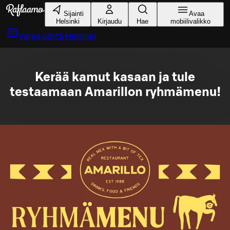
Siirry pääsisältöön
Sijainti
Avaa
Helsinki
Kirjaudu
Hae
mobiilivalikko
Varaa pöytä
Helsinki
Kerää kamut kasaan ja tule
testaamaan Amarillon ryhmämenu!