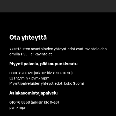
Ota yhteyttä
Yksittäisten ravintoloiden yhteystiedot ovat ravintoloiden
omilla sivuilla:
Ravintolat
Myyntipalvelu, pääkaupunkiseutu
0300 870 020 (arkisin klo 8.30-16.30)
51 snt/min + pvm/mpm
Myyntipalveluiden yhteystiedot, koko Suomi
Asiakasomistajapalvelu
010 76 5858 (arkisin klo 9-16)
pvm/mpm