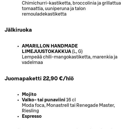
Chimichurri-kastiketta, broccolinia ja grillattua
tomaattia, uuniperuna ja talon
remouladekastiketta
Jälkiruoka
AMARILLON HANDMADE
LIMEJUUSTOKAKKUA
(L, G)
Lempeää chili-mangokastiketta, marenkia ja
vadelmaa
Juomapaketti
22,90 €/hlö
Mojito
Valko- tai punaviini
16 cl
Moda foca, Monastrell tai Renegade Master,
Riesling
Espresso