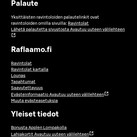
Palaute
Yksittäisten ravintoloiden palautelinkit ovat
ravintoloiden omilla sivuilla:
Ravintolat
Lähetä palautetta sivustosta
Avautuu uuteen välilehteen
Raflaamo.fi
Ravintolat
Ravintolat kartalla
Lounas
Tapahtumat
Saavutettavuus
Evästeinformaatio
Avautuu uuteen välilehteen
Muuta evästeasetuksia
Yleiset tiedot
Bonusta Applen Lompakolla
Lahjakortit
Avautuu uuteen välilehteen