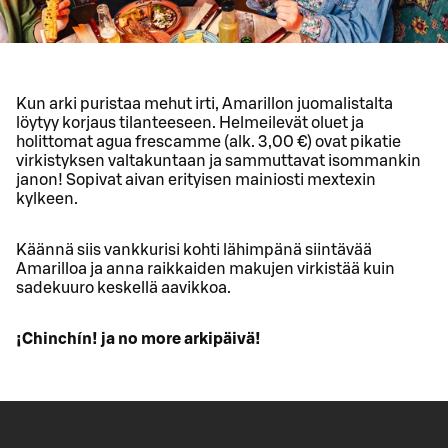
Kun arki puristaa mehut irti, Amarillon juomalistalta
löytyy korjaus tilanteeseen. Helmeilevät oluet ja
holittomat agua frescamme (alk. 3,00 €) ovat pikatie
virkistyksen valtakuntaan ja sammuttavat isommankin
janon! Sopivat aivan erityisen mainiosti mextexin
kylkeen.
Käännä siis vankkurisi kohti lähimpänä siintävää
Amarilloa ja anna raikkaiden makujen virkistää kuin
sadekuuro keskellä aavikkoa.
¡Chinchín! ja no more arkipäivä!