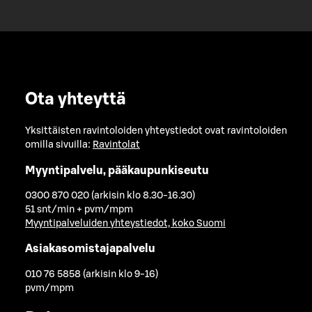
Ota yhteyttä
Yksittäisten ravintoloiden yhteystiedot ovat ravintoloiden
omilla sivuilla:
Ravintolat
Myyntipalvelu, pääkaupunkiseutu
0300 870 020 (arkisin klo 8.30-16.30)
51 snt/min + pvm/mpm
Myyntipalveluiden yhteystiedot, koko Suomi
Asiakasomistajapalvelu
010 76 5858 (arkisin klo 9-16)
pvm/mpm