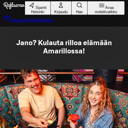
Siirry pääsisältöön
Sijainti
Avaa
Helsinki
Kirjaudu
Hae
mobiilivalikko
Varaa pöytä
Helsinki
Jano? Kulauta rilloa elämään
Amarillossa!