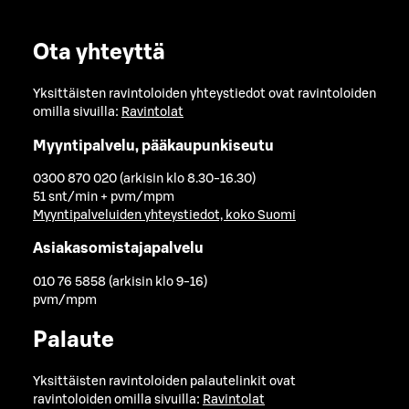
Ota yhteyttä
Yksittäisten ravintoloiden yhteystiedot ovat ravintoloiden
omilla sivuilla:
Ravintolat
Myyntipalvelu, pääkaupunkiseutu
0300 870 020 (arkisin klo 8.30-16.30)
51 snt/min + pvm/mpm
Myyntipalveluiden yhteystiedot, koko Suomi
Asiakasomistajapalvelu
010 76 5858 (arkisin klo 9-16)
pvm/mpm
Palaute
Yksittäisten ravintoloiden palautelinkit ovat
ravintoloiden omilla sivuilla:
Ravintolat