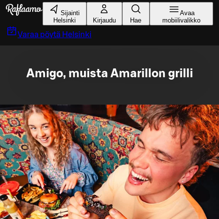
Siirry pääsisältöön
Sijainti
Avaa
Helsinki
Kirjaudu
Hae
mobiilivalikko
Varaa pöytä
Helsinki
Amigo, muista Amarillon grilli