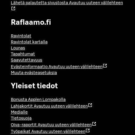
Lähetä palautetta sivustosta
Avautuu uuteen välilehteen
Raflaamo.fi
Ravintolat
Ravintolat kartalla
Lounas
Tapahtumat
Saavutettavuus
Evästeinformaatio
Avautuu uuteen välilehteen
Muuta evästeasetuksia
Yleiset tiedot
Bonusta Applen Lompakolla
Lahjakortit
Avautuu uuteen välilehteen
Medialle
Tietosuoja
Oiva-raportit
Avautuu uuteen välilehteen
Työpaikat
Avautuu uuteen välilehteen