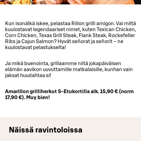
Kun isonälkä iskee, pelastaa Rillon grilli amigon. Vai miltä
kuulostavat legendaariset nimet, kuten Texican Chicken,
Corn Chicken, Texas Grill Steak, Flank Steak, Rockefeller
Ribs ja Cajun Salmon? Hyvät señorat ja señorit – ne
kuulostavat pelastukselta!
Ja mikä buenointa, grillaamme niitä jokapäiväisen
elämän aavikon uuvuttamille matkalaisille, kunhan vain
jaksat huudahtaa sí!
Amarillon grilliherkut S-Etukortilla alk. 15,90 € (norm
17,90 €). Muy bien!
Näissä ravintoloissa