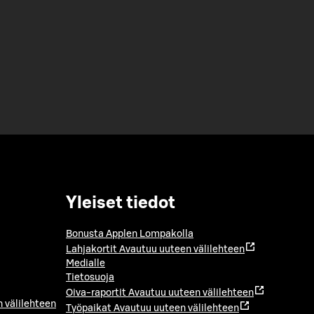
Yleiset tiedot
Bonusta Applen Lompakolla
Lahjakortit
Avautuu uuteen välilehteen
Medialle
Tietosuoja
Oiva-raportit
Avautuu uuteen välilehteen
 välilehteen
Työpaikat
Avautuu uuteen välilehteen