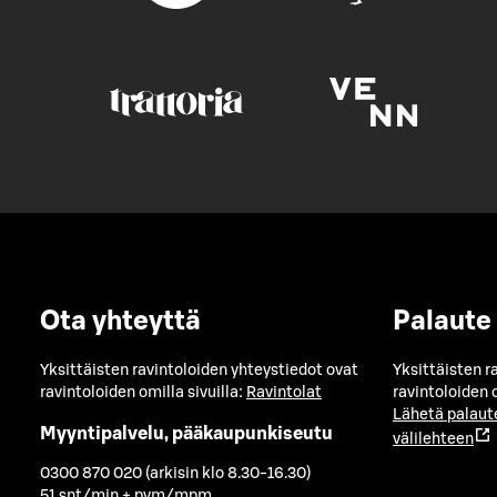
Ota yhteyttä
Palaute
Yksittäisten ravintoloiden yhteystiedot ovat
Yksittäisten r
ravintoloiden omilla sivuilla:
Ravintolat
ravintoloiden o
Lähetä palaut
Myyntipalvelu, pääkaupunkiseutu
välilehteen
0300 870 020 (arkisin klo 8.30-16.30)
51 snt/min + pvm/mpm