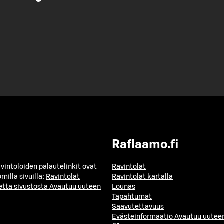
Raflaamo.fi
avintoloiden palautelinkit ovat
Ravintolat
milla sivuilla:
Ravintolat
Ravintolat kartalla
etta sivustosta
Avautuu uuteen
Lounas
Tapahtumat
Saavutettavuus
Evästeinformaatio
Avautuu uuteen