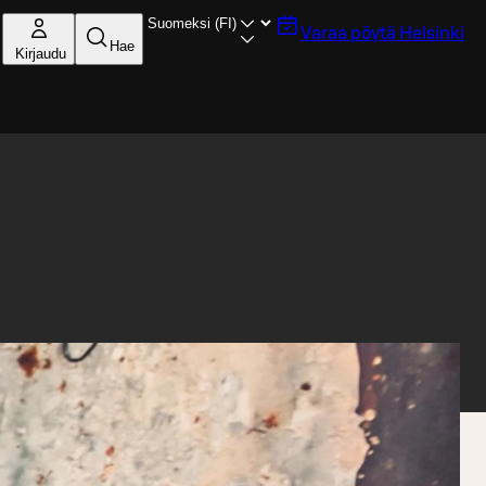
Varaa pöytä
Helsinki
Hae
Kirjaudu