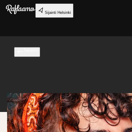
Siirry pääsisältöön
Sijainti
Helsinki
Takaisin