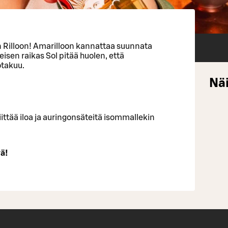
aan Rilloon! Amarilloon kannattaa suunnata
teisen raikas Sol pitää huolen, että
otakuu.
Näi
iittää iloa ja auringonsäteitä isommallekin
vä!