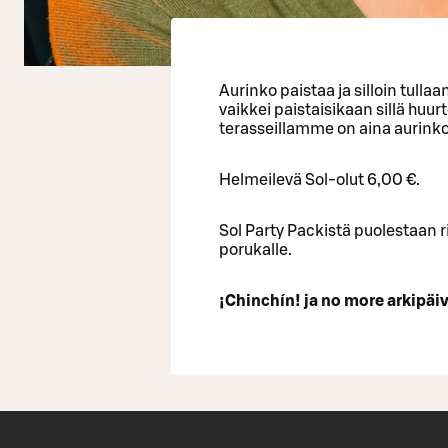
Aurinko paistaa ja silloin tull
vaikkei paistaisikaan sillä huur
terasseillamme on aina aurink
Helmeilevä Sol-olut 6,00 €.
Sol Party Packistä puolestaan r
porukalle.
¡Chinchín! ja no more arkipäi