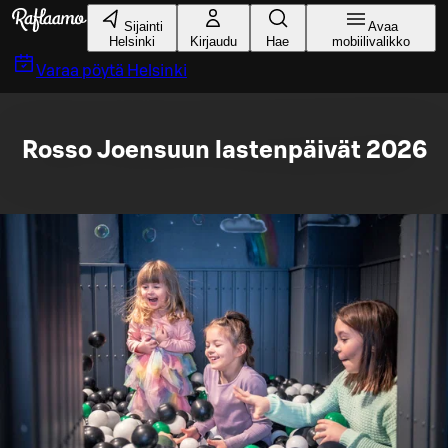
Siirry pääsisältöön
Sijainti
Avaa
Helsinki
Kirjaudu
Hae
mobiilivalikko
Varaa pöytä
Helsinki
Rosso Joensuun lastenpäivät 2026