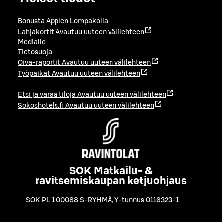
Bonusta Applen Lompakolla
Lahjakortit
Avautuu uuteen välilehteen
Medialle
Tietosuoja
Oiva-raportit
Avautuu uuteen välilehteen
Työpaikat
Avautuu uuteen välilehteen
Etsi ja varaa tiloja
Avautuu uuteen välilehteen
Sokoshotels.fi
Avautuu uuteen välilehteen
SOK Matkailu- &
ravitsemiskaupan ketjuohjaus
SOK PL 1 00088 S-RYHMÄ
,
Y-tunnus 0116323-1