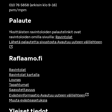
010 76 5858 (arkisin klo 9-16)
pvm/mpm
Palaute
Yksittäisten ravintoloiden palautelinkit ovat
ravintoloiden omilla sivuilla:
Ravintolat
Lähetä palautetta sivustosta
Avautuu uuteen välilehteen
Raflaamo.fi
Ravintolat
Ravintolat kartalla
Lounas
Tapahtumat
Saavutettavuus
Evästeinformaatio
Avautuu uuteen välilehteen
Muuta evästeasetuksia
Yleiset tiedot