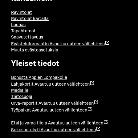
Ravintolat
Ravintolat kartalla
Lounas
Tapahtumat
Saavutettavuus
Evästeinformaatio
Avautuu uuteen välilehteen
Muuta evästeasetuksia
Yleiset tiedot
Bonusta Applen Lompakolla
Lahjakortit
Avautuu uuteen välilehteen
Medialle
Tietosuoja
Oiva-raportit
Avautuu uuteen välilehteen
Työpaikat
Avautuu uuteen välilehteen
Etsi ja varaa tiloja
Avautuu uuteen välilehteen
Sokoshotels.fi
Avautuu uuteen välilehteen