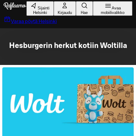
Siirry pääsisältöön
Sijainti
Avaa
Helsinki
Kirjaudu
Hae
mobiilivalikko
Varaa pöytä
Helsinki
Hesburgerin herkut kotiin Woltilla