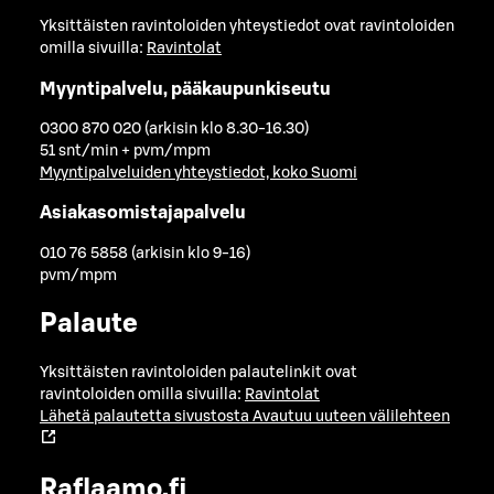
Yksittäisten ravintoloiden yhteystiedot ovat ravintoloiden
omilla sivuilla:
Ravintolat
Myyntipalvelu, pääkaupunkiseutu
0300 870 020 (arkisin klo 8.30-16.30)
51 snt/min + pvm/mpm
Myyntipalveluiden yhteystiedot, koko Suomi
Asiakasomistajapalvelu
010 76 5858 (arkisin klo 9-16)
pvm/mpm
Palaute
Yksittäisten ravintoloiden palautelinkit ovat
ravintoloiden omilla sivuilla:
Ravintolat
Lähetä palautetta sivustosta
Avautuu uuteen välilehteen
Raflaamo.fi