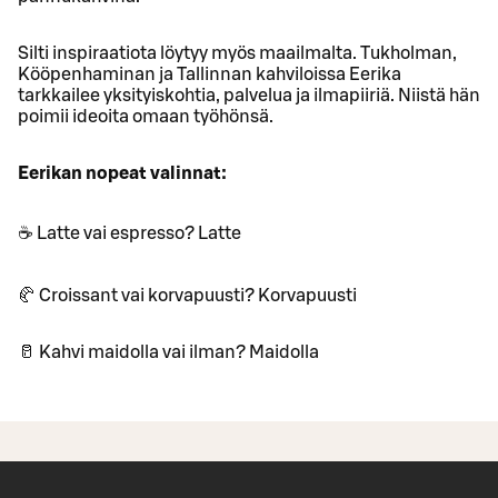
Silti inspiraatiota löytyy myös maailmalta. Tukholman,
Kööpenhaminan ja Tallinnan kahviloissa Eerika
tarkkailee yksityiskohtia, palvelua ja ilmapiiriä. Niistä hän
poimii ideoita omaan työhönsä.
Eerikan nopeat valinnat:
☕ Latte vai espresso? Latte
🥐 Croissant vai korvapuusti? Korvapuusti
🥛 Kahvi maidolla vai ilman? Maidolla