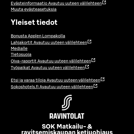
Evästeinformaatio
Avautuu uuteen välilehteen
Muuta evästeasetuksia
Yleiset tiedot
Bonusta Applen Lompakolla
Lahjakortit
Avautuu uuteen välilehteen
Medialle
Tietosuoja
Oiva-raportit
Avautuu uuteen välilehteen
Työpaikat
Avautuu uuteen välilehteen
Etsi ja varaa tiloja
Avautuu uuteen välilehteen
Sokoshotels.fi
Avautuu uuteen välilehteen
SOK Matkailu- &
ravitsemiskaupan ketjuohjaus