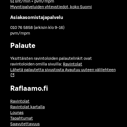
51 snt/min + pvm/mpm
Myyntipalveluiden yhteystiedot, koko Suomi
Asiakasomistajapalvelu
010 76 5858 (arkisin klo 9-16)
pvm/mpm
Palaute
Yksittäisten ravintoloiden palautelinkit ovat
ravintoloiden omilla sivuilla:
Ravintolat
Lähetä palautetta sivustosta
Avautuu uuteen välilehteen
Raflaamo.fi
Ravintolat
Ravintolat kartalla
Lounas
Tapahtumat
Saavutettavuus