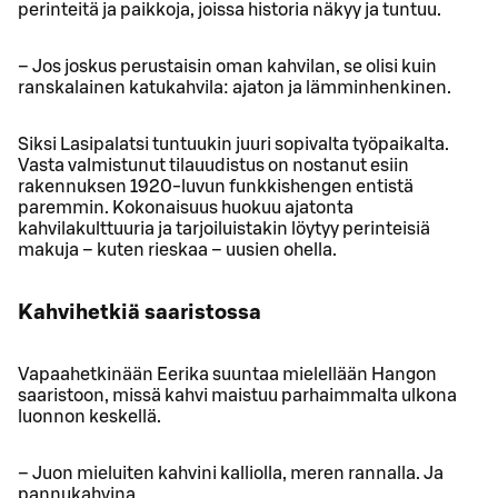
perinteitä ja paikkoja, joissa historia näkyy ja tuntuu.
– Jos joskus perustaisin oman kahvilan, se olisi kuin
ranskalainen katukahvila: ajaton ja lämminhenkinen.
Siksi Lasipalatsi tuntuukin juuri sopivalta työpaikalta.
Vasta valmistunut tilauudistus on nostanut esiin
rakennuksen 1920-luvun funkkishengen entistä
paremmin. Kokonaisuus huokuu ajatonta
kahvilakulttuuria ja tarjoiluistakin löytyy perinteisiä
makuja – kuten rieskaa – uusien ohella.
Kahvihetkiä saaristossa
Vapaahetkinään Eerika suuntaa mielellään Hangon
saaristoon, missä kahvi maistuu parhaimmalta ulkona
luonnon keskellä.
– Juon mieluiten kahvini kalliolla, meren rannalla. Ja
pannukahvina.