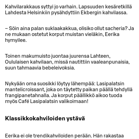
Kahvilarakkaus syttyi jo varhain. Lapsuuden kesäretkillä
Lahdesta Helsinkiin pysähdyttiin Ekbergin kahvilassa.
– Söin aina palan suklaakakkua, olisiko ollut sacheria? Ja
ne mukaan ostetut korput muistan vieläkin, Eerika
hymyilee.
Toinen makumuisto juontaa juurensa Lahteen,
Oululaisen kahvilaan, missä nautittiin vaaleanpunaisia,
suun tahmaavia bebeleivoksia.
Nykyään oma suosikki löytyy lähempää: Lasipalatsin
mantelicroissant, joka on täytetty paikan päällä tehdyllä
frangipanetahnalla. Ja korput päällikkö aikoo tuoda
myös Café Lasipalatsin valikoimaan!
Klassikkokahviloiden ystävä
Eerika ei ole trendikahviloiden perään. Hän rakastaa