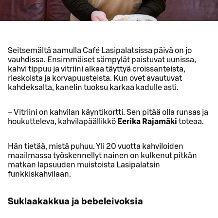
Seitsemältä aamulla Café Lasipalatsissa päivä on jo
vauhdissa. Ensimmäiset sämpylät paistuvat uunissa,
kahvi tippuu ja vitriini alkaa täyttyä croissanteista,
rieskoista ja korvapuusteista. Kun ovet avautuvat
kahdeksalta, kanelin tuoksu karkaa kadulle asti.
– Vitriini on kahvilan käyntikortti. Sen pitää olla runsas ja
houkutteleva, kahvilapäällikkö
Eerika Rajamäki
toteaa.
Hän tietää, mistä puhuu. Yli 20 vuotta kahviloiden
maailmassa työskennellyt nainen on kulkenut pitkän
matkan lapsuuden muistoista Lasipalatsin
funkkiskahvilaan.
Suklaakakkua ja bebeleivoksia