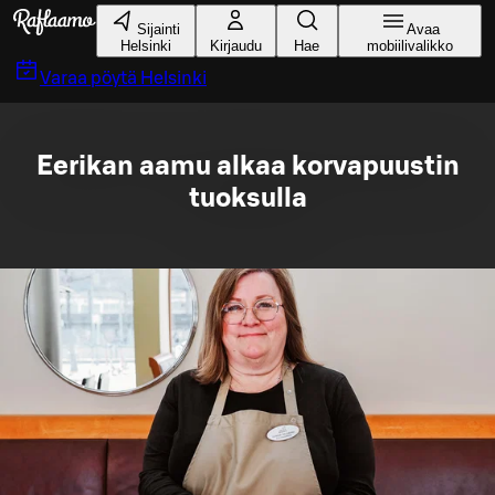
Siirry pääsisältöön
Sijainti
Avaa
Helsinki
Kirjaudu
Hae
mobiilivalikko
Varaa pöytä
Helsinki
Eerikan aamu alkaa korvapuustin
tuoksulla