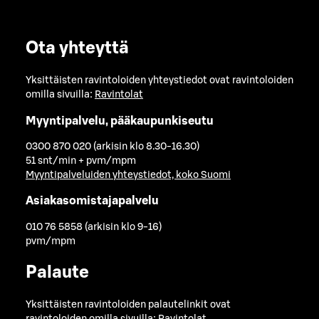
Ota yhteyttä
Yksittäisten ravintoloiden yhteystiedot ovat ravintoloiden
omilla sivuilla:
Ravintolat
Myyntipalvelu, pääkaupunkiseutu
0300 870 020 (arkisin klo 8.30-16.30)
51 snt/min + pvm/mpm
Myyntipalveluiden yhteystiedot, koko Suomi
Asiakasomistajapalvelu
010 76 5858 (arkisin klo 9-16)
pvm/mpm
Palaute
Yksittäisten ravintoloiden palautelinkit ovat
ravintoloiden omilla sivuilla:
Ravintolat