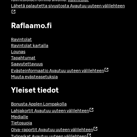
Lähetä palautetta sivustosta
Avautuu uuteen välilehteen
Raflaamo.fi
Ravintolat
Ravintolat kartalla
Lounas
Tapahtumat
Saavutettavuus
Evästeinformaatio
Avautuu uuteen välilehteen
Muuta evästeasetuksia
Yleiset tiedot
Bonusta Applen Lompakolla
Lahjakortit
Avautuu uuteen välilehteen
Medialle
Tietosuoja
Oiva-raportit
Avautuu uuteen välilehteen
Työpaikat
Avautuu uuteen välilehteen