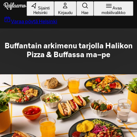
Siirry pääsisältöön
Sijainti
Avaa
Helsinki
Kirjaudu
Hae
mobiilivalikko
Varaa pöytä
Helsinki
Buffantain arkimenu tarjolla Halikon
Pizza & Buffassa ma–pe