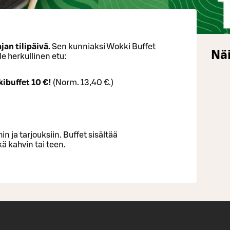
jan tilipäivä.
Sen kunniaksi Wokki Buffet
Näi
e herkullinen etu:
kibuffet 10 €!
(Norm. 13,40 €.)
in ja tarjouksiin. Buffet sisältää
 kahvin tai teen.