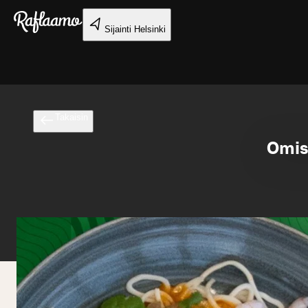
Siirry pääsisältöön
Sijainti
Helsinki
Takaisin
Omist