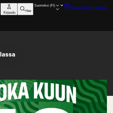
Varaa pöytä
Helsinki
Hae
Kirjaudu
olassa