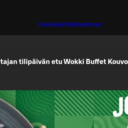
Etusivu
Ravintolat
Tapahtumat
ajan tilipäivän etu Wokki Buffet Kouv