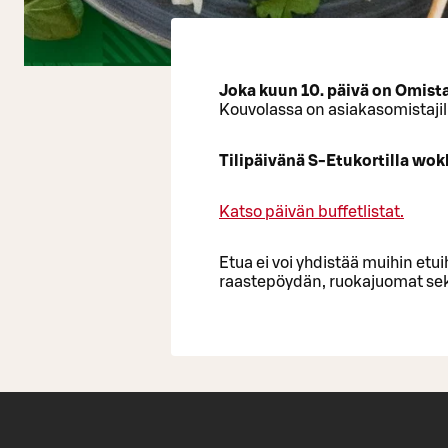
Joka kuun 10. päivä on Omista
Kouvolassa on asiakasomistajill
Tilipäivänä S-Etukortilla wok
Katso päivän buffetlistat.
Etua ei voi yhdistää muihin etuih
raastepöydän, ruokajuomat sekä