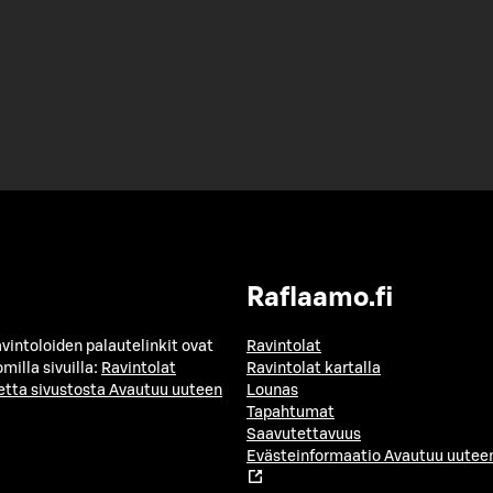
Raflaamo.fi
avintoloiden palautelinkit ovat
Ravintolat
milla sivuilla:
Ravintolat
Ravintolat kartalla
etta sivustosta
Avautuu uuteen
Lounas
Tapahtumat
Saavutettavuus
Evästeinformaatio
Avautuu uuteen