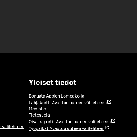
Yleiset tiedot
Bonusta Applen Lompakolla
Lahjakortit
Avautuu uuteen välilehteen
Medialle
Tietosuoja
Oiva-raportit
Avautuu uuteen välilehteen
 välilehteen
Työpaikat
Avautuu uuteen välilehteen