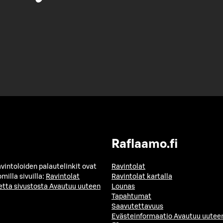
Raflaamo.fi
avintoloiden palautelinkit ovat
Ravintolat
milla sivuilla:
Ravintolat
Ravintolat kartalla
etta sivustosta
Avautuu uuteen
Lounas
Tapahtumat
Saavutettavuus
Evästeinformaatio
Avautuu uuteen