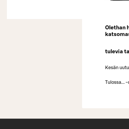
Olethan h
katsomas
tulevia 
Kesän uutuu
Tulossa...