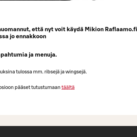
uomannut, että nyt voit käydä Mikion Raflaamo.fi
sa jo ennakkoon
tapahtumia ja menuja.
ksina tulossa mm. ribsejä ja wingsejä.
 -osioon pääset tutustumaan
täältä