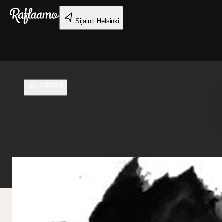
Siirry pääsisältöön
Sijainti
Helsinki
Takaisin