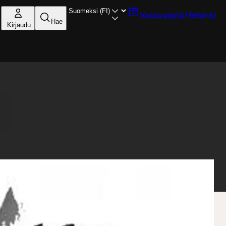
Varaa pöytä
Helsinki
Hae
Kirjaudu