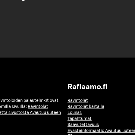
Raflaamo.fi
avintoloiden palautelinkit ovat
Ravintolat
milla sivuilla:
Ravintolat
Ravintolat kartalla
etta sivustosta
Avautuu uuteen
Lounas
Tapahtumat
Saavutettavuus
Evästeinformaatio
Avautuu uuteen