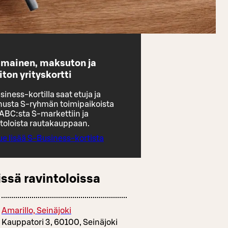
imainen, maksuton ja
iton yrityskortti
iness-kortilla saat etuja ja
nusta S-ryhmän toimipaikoista
 ABC:sta S-markettiin ja
ntoloista rautakauppaan.
ue lisää S-Business-kortista
ssä ravintoloissa
Amarillo, Seinäjoki
Kauppatori 3, 60100, Seinäjoki