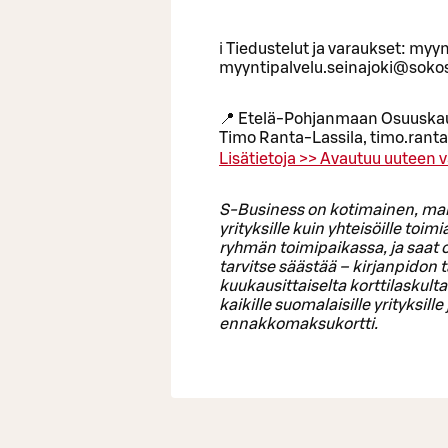
ℹ️ Tiedustelut ja varaukset: m
myyntipalvelu.seinajoki@sokos
📍 Etelä-Pohjanmaan Osuuskau
Timo Ranta-Lassila, timo.ranta
Lisätietoja >>
Avautuu uuteen v
S-Business on kotimainen, maksut
yrityksille kuin yhteisöille toim
ryhmän toimipaikassa, ja saat os
tarvitse säästää – kirjanpidon t
kuukausittaiselta korttilaskult
kaikille suomalaisille yrityksille
ennakkomaksukortti.