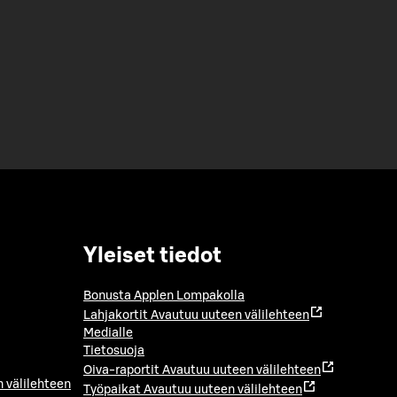
Yleiset tiedot
Bonusta Applen Lompakolla
Lahjakortit
Avautuu uuteen välilehteen
Medialle
Tietosuoja
Oiva-raportit
Avautuu uuteen välilehteen
 välilehteen
Työpaikat
Avautuu uuteen välilehteen