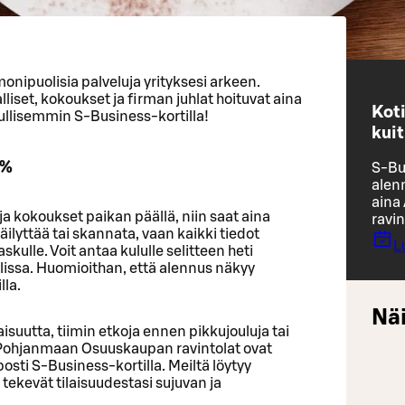
onipuolisia palveluja yrityksesi arkeen.
liset, kokoukset ja firman juhlat hoituvat aina
Kot
dullisemmin S-Business-kortilla!
kuit
 %
S-Bus
alen
aina
ja kokoukset paikan päällä, niin saat aina
ravi
säilyttää tai skannata, vaan kaikki tiedot
L
askulle. Voit antaa kululle selitteen heti
issa. Huomioithan, että alennus näkyy
lla.
Näi
isuutta, tiimin etkoja ennen pikkujouluja tai
-Pohjanmaan Osuuskaupan ravintolat ovat
osti S-Business-kortilla. Meiltä löytyy
 tekevät tilaisuudestasi sujuvan ja