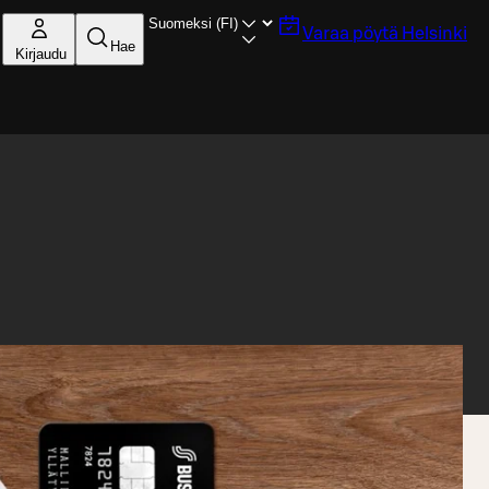
Varaa pöytä
Helsinki
Hae
Kirjaudu