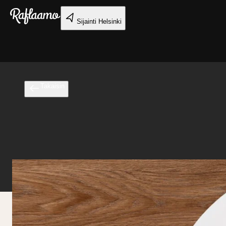
Siirry pääsisältöön
Sijainti
Helsinki
Takaisin