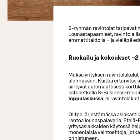
S-ryhmän ravintolat tarjoavat m
Lounastapaamiset, ravintolaillal
ammattitaidolla – ja vieläpä e
Ruokailu ja kokoukset –2
Maksa yrityksen ravintolakulut 
alennuksen. Kuittia ei tarvitse 
siirtyvät automaattisesti korttil
ostohetkellä S-Business-mobiil
loppulaskussa
, ei ravintolakuiti
Olitpa järjestämässä asiakastila
rentoa lounaspalaveria, Etelä
yritysasiakkaiden käytössä help
monenlaisia vaihtoehtoja, jotka
onnistuneen.