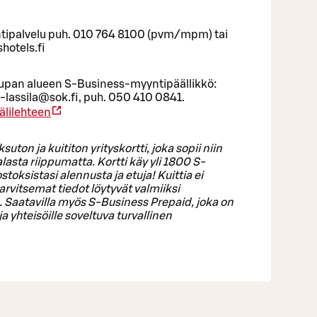
yyntipalvelu puh. 010 764 8100 (pvm/mpm) tai
hotels.fi
pan alueen S-Business-myyntipäällikkö:
-lassila@sok.fi, puh. 050 410 0841.
älilehteen
on ja kuititon yrityskortti, joka sopii niin
ialasta riippumatta. Kortti käy yli 1800 S-
toksistasi alennusta ja etuja! Kuittia ei
arvitsemat tiedot löytyvät valmiiksi
a. Saatavilla myös S-Business Prepaid, joka on
 ja yhteisöille soveltuva turvallinen