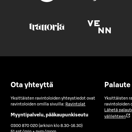
Ota yhteyttä
Palaute
Yksittäisten ravintoloiden yhteystiedot ovat
Yksittäisten r
ravintoloiden omilla sivuilla:
Ravintolat
ravintoloiden o
Lähetä palaut
Myyntipalvelu, pääkaupunkiseutu
välilehteen
0300 870 020 (arkisin klo 8.30-16.30)
51 snt/min + pvm/mpm