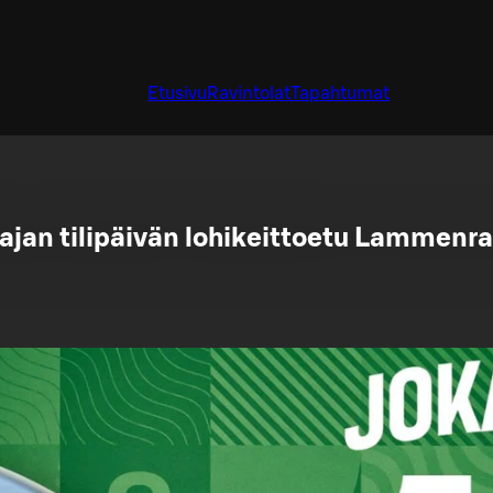
Etusivu
Ravintolat
Tapahtumat
ajan tilipäivän lohikeittoetu Lammenra