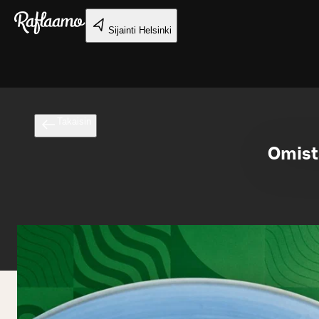
Siirry pääsisältöön
Sijainti
Helsinki
Takaisin
Omist