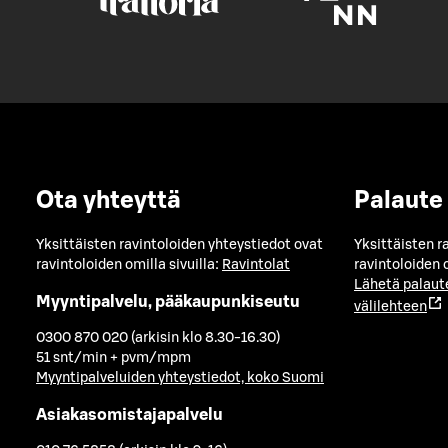
Ota yhteyttä
Palaute
Yksittäisten ravintoloiden yhteystiedot ovat
Yksittäisten r
ravintoloiden omilla sivuilla:
Ravintolat
ravintoloiden o
Lähetä palaut
Myyntipalvelu, pääkaupunkiseutu
välilehteen
0300 870 020 (arkisin klo 8.30-16.30)
51 snt/min + pvm/mpm
Myyntipalveluiden yhteystiedot, koko Suomi
Asiakasomistajapalvelu