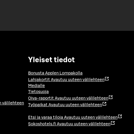
Yleiset tiedot
Bonusta Applen Lompakolla
Lahjakortit
Avautuu uuteen välilehteen
Medialle
Tietosuoja
Oiva-raportit
Avautuu uuteen välilehteen
 välilehteen
Työpaikat
Avautuu uuteen välilehteen
Etsi ja varaa tiloja
Avautuu uuteen välilehteen
Sokoshotels.fi
Avautuu uuteen välilehteen