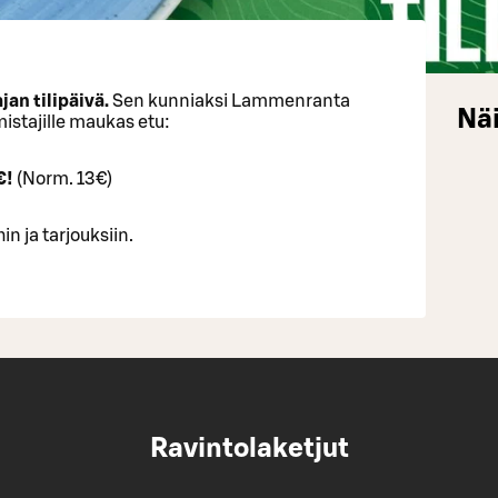
jan tilipäivä.
Sen kunniaksi Lammenranta
Näi
istajille maukas etu:
€!
(Norm. 13€)
in ja tarjouksiin.
Ravintolaketjut