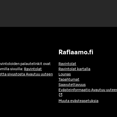
Raflaamo.fi
avintoloiden palautelinkit ovat
Ravintolat
milla sivuilla:
Ravintolat
Ravintolat kartalla
etta sivustosta
Avautuu uuteen
Lounas
Tapahtumat
Saavutettavuus
Evästeinformaatio
Avautuu uuteen
Muuta evästeasetuksia