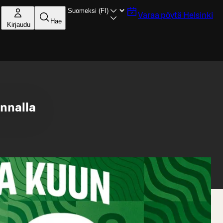
Varaa pöytä
Helsinki
Hae
Kirjaudu
nnalla