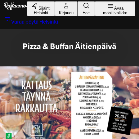
Siirry pääsisältöön
Sijainti
Avaa
Helsinki
Kirjaudu
Hae
mobiilivalikko
Varaa pöytä
Helsinki
Pizza & Buffan Äitienpäivä