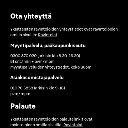
Ota yhteyttä
Yksittäisten ravintoloiden yhteystiedot ovat ravintoloiden
omilla sivuilla:
Ravintolat
Myyntipalvelu, pääkaupunkiseutu
0300 870 020 (arkisin klo 8.30-16.30)
51 snt/min + pvm/mpm
Myyntipalveluiden yhteystiedot, koko Suomi
Asiakasomistajapalvelu
010 76 5858 (arkisin klo 9-16)
pvm/mpm
Palaute
Yksittäisten ravintoloiden palautelinkit ovat
ravintoloiden omilla sivuilla:
Ravintolat