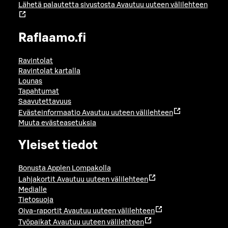
Lähetä palautetta sivustosta
Avautuu uuteen välilehteen
Raflaamo.fi
Ravintolat
Ravintolat kartalla
Lounas
Tapahtumat
Saavutettavuus
Evästeinformaatio
Avautuu uuteen välilehteen
Muuta evästeasetuksia
Yleiset tiedot
Bonusta Applen Lompakolla
Lahjakortit
Avautuu uuteen välilehteen
Medialle
Tietosuoja
Oiva-raportit
Avautuu uuteen välilehteen
Työpaikat
Avautuu uuteen välilehteen