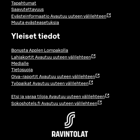
Tapahtumat
Saavutettavuus
Evästeinformaatio
Avautuu uuteen välilehteen
Muuta evästeasetuksia
Yleiset tiedot
Bonusta Applen Lompakolla
Lahjakortit
Avautuu uuteen välilehteen
Medialle
Tietosuoja
Oiva-raportit
Avautuu uuteen välilehteen
Työpaikat
Avautuu uuteen välilehteen
Etsi ja varaa tiloja
Avautuu uuteen välilehteen
Sokoshotels.fi
Avautuu uuteen välilehteen