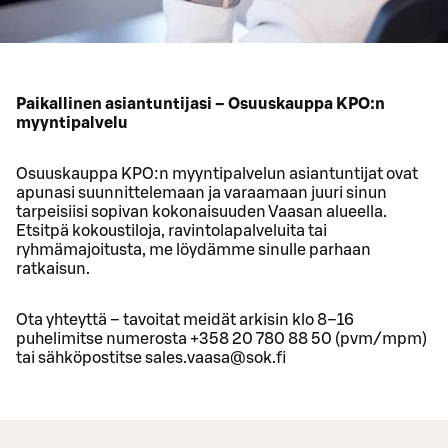
Paikallinen asiantuntijasi – Osuuskauppa KPO:n
myyntipalvelu
Osuuskauppa KPO:n myyntipalvelun asiantuntijat ovat
apunasi suunnittelemaan ja varaamaan juuri sinun
tarpeisiisi sopivan kokonaisuuden Vaasan alueella.
Etsitpä kokoustiloja, ravintolapalveluita tai
ryhmämajoitusta, me löydämme sinulle parhaan
ratkaisun.
Ota yhteyttä – tavoitat meidät arkisin klo 8–16
puhelimitse numerosta +358 20 780 88 50 (pvm/mpm)
tai sähköpostitse sales.vaasa@sok.fi