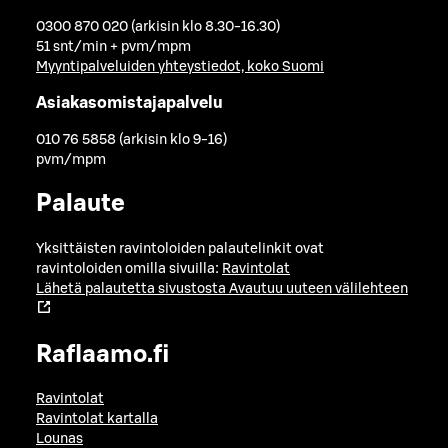
0300 870 020 (arkisin klo 8.30-16.30)
51 snt/min + pvm/mpm
Myyntipalveluiden yhteystiedot, koko Suomi
Asiakasomistajapalvelu
010 76 5858 (arkisin klo 9-16)
pvm/mpm
Palaute
Yksittäisten ravintoloiden palautelinkit ovat
ravintoloiden omilla sivuilla:
Ravintolat
Lähetä palautetta sivustosta
Avautuu uuteen välilehteen
Raflaamo.fi
Ravintolat
Ravintolat kartalla
Lounas