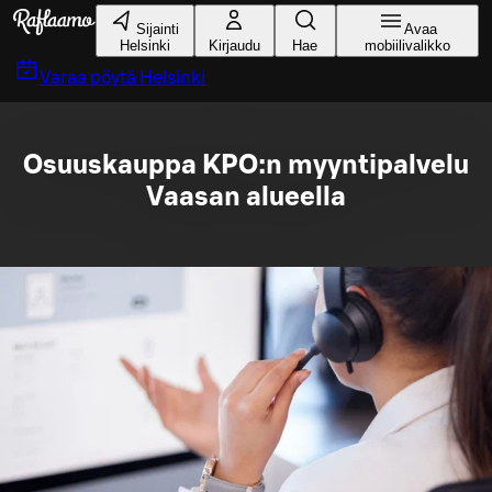
Siirry pääsisältöön
Sijainti
Avaa
Helsinki
Kirjaudu
Hae
mobiilivalikko
Varaa pöytä
Helsinki
Osuuskauppa KPO:n myyntipalvelu
Vaasan alueella