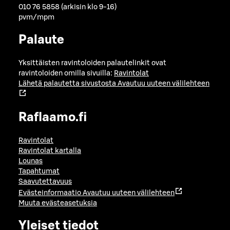
010 76 5858 (arkisin klo 9-16)
pvm/mpm
Palaute
Yksittäisten ravintoloiden palautelinkit ovat
ravintoloiden omilla sivuilla:
Ravintolat
Lähetä palautetta sivustosta
Avautuu uuteen välilehteen
Raflaamo.fi
Ravintolat
Ravintolat kartalla
Lounas
Tapahtumat
Saavutettavuus
Evästeinformaatio
Avautuu uuteen välilehteen
Muuta evästeasetuksia
Yleiset tiedot