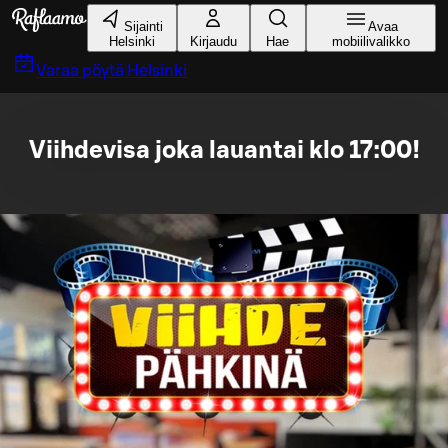
Siirry pääsisältöön
Sijainti
Avaa
Helsinki
Kirjaudu
Hae
mobiilivalikko
Varaa pöytä
Helsinki
Viihdevisa joka lauantai klo 17:00!