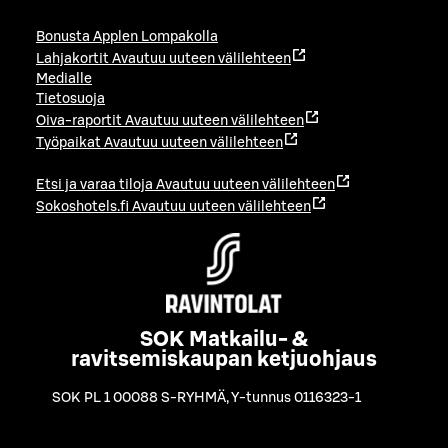
Bonusta Applen Lompakolla
Lahjakortit
Avautuu uuteen välilehteen
Medialle
Tietosuoja
Oiva-raportit
Avautuu uuteen välilehteen
Työpaikat
Avautuu uuteen välilehteen
Etsi ja varaa tiloja
Avautuu uuteen välilehteen
Sokoshotels.fi
Avautuu uuteen välilehteen
SOK Matkailu- &
ravitsemiskaupan ketjuohjaus
SOK PL 1 00088 S-RYHMÄ
,
Y-tunnus 0116323-1