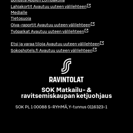
Bonusta Applen Lompakolla
Lahjakortit
Avautuu uuteen välilehteen
Medialle
Tietosuoja
Oiva-raportit
Avautuu uuteen välilehteen
Työpaikat
Avautuu uuteen välilehteen
Etsi ja varaa tiloja
Avautuu uuteen välilehteen
Sokoshotels.fi
Avautuu uuteen välilehteen
SOK Matkailu- &
ravitsemiskaupan ketjuohjaus
SOK PL 1 00088 S-RYHMÄ
,
Y-tunnus 0116323-1