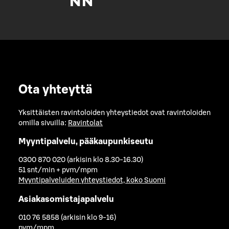
Ota yhteyttä
Yksittäisten ravintoloiden yhteystiedot ovat ravintoloiden
omilla sivuilla:
Ravintolat
Myyntipalvelu, pääkaupunkiseutu
0300 870 020 (arkisin klo 8.30-16.30)
51 snt/min + pvm/mpm
Myyntipalveluiden yhteystiedot, koko Suomi
Asiakasomistajapalvelu
010 76 5858 (arkisin klo 9-16)
pvm/mpm