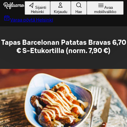
Siirry pääsisältöön
Sijainti
Avaa
Helsinki
Kirjaudu
Hae
mobiilivalikko
Varaa pöytä
Helsinki
Tapas Barcelonan Patatas Bravas 6,70
€ S-Etukortilla (norm. 7,90 €)