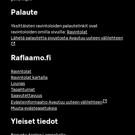
Palaute
Yksittäisten ravintoloiden palautelinkit ovat
ravintoloiden omilla sivuilla:
Ravintolat
Lähetä palautetta sivustosta
Avautuu uuteen välilehteen
Raflaamo.fi
Ravintolat
Ravintolat kartalla
Lounas
Tapahtumat
Saavutettavuus
Evästeinformaatio
Avautuu uuteen välilehteen
Muuta evästeasetuksia
Yleiset tiedot