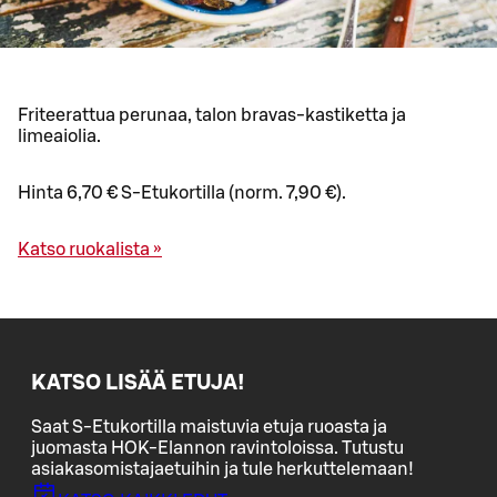
Friteerattua perunaa, talon bravas-kastiketta ja
limeaiolia.
Hinta 6,70 € S-Etukortilla (norm. 7,90 €).
Katso ruokalista »
KATSO LISÄÄ ETUJA!
Saat S-Etukortilla maistuvia etuja ruoasta ja
juomasta HOK-Elannon ravintoloissa. Tutustu
asiakasomistajaetuihin ja tule herkuttelemaan!