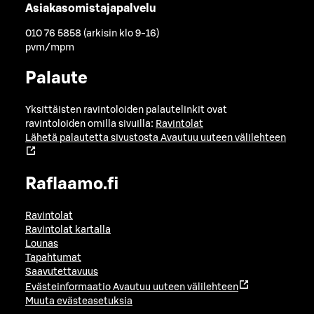
Asiakasomistajapalvelu
010 76 5858 (arkisin klo 9-16)
pvm/mpm
Palaute
Yksittäisten ravintoloiden palautelinkit ovat
ravintoloiden omilla sivuilla:
Ravintolat
Lähetä palautetta sivustosta
Avautuu uuteen välilehteen
Raflaamo.fi
Ravintolat
Ravintolat kartalla
Lounas
Tapahtumat
Saavutettavuus
Evästeinformaatio
Avautuu uuteen välilehteen
Muuta evästeasetuksia