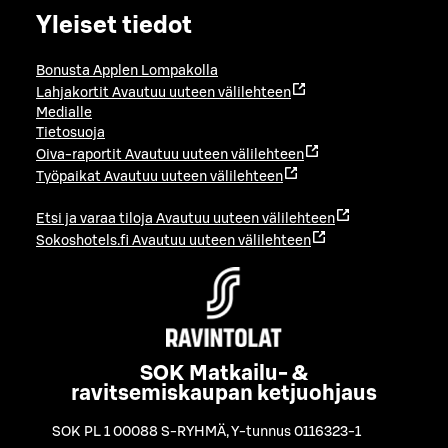
Yleiset tiedot
Bonusta Applen Lompakolla
Lahjakortit
Avautuu uuteen välilehteen
Medialle
Tietosuoja
Oiva-raportit
Avautuu uuteen välilehteen
Työpaikat
Avautuu uuteen välilehteen
Etsi ja varaa tiloja
Avautuu uuteen välilehteen
Sokoshotels.fi
Avautuu uuteen välilehteen
SOK Matkailu- &
ravitsemiskaupan ketjuohjaus
SOK PL 1 00088 S-RYHMÄ
,
Y-tunnus 0116323-1