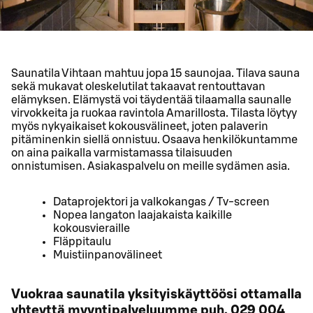
Saunatila Vihtaan mahtuu jopa 15 saunojaa. Tilava sauna
sekä mukavat oleskelutilat takaavat rentouttavan
elämyksen. Elämystä voi täydentää tilaamalla saunalle
virvokkeita ja ruokaa ravintola Amarillosta. Tilasta löytyy
myös nykyaikaiset kokousvälineet, joten palaverin
pitäminenkin siellä onnistuu. Osaava henkilökuntamme
on aina paikalla varmistamassa tilaisuuden
onnistumisen. Asiakaspalvelu on meille sydämen asia.
Dataprojektori ja valkokangas / Tv-screen
Nopea langaton laajakaista kaikille
kokousvieraille
Fläppitaulu
Muistiinpanovälineet
Vuokraa saunatila yksityiskäyttöösi ottamalla
yhteyttä myyntipalveluumme puh. 029 004