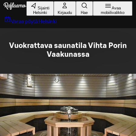
Siirry pääsisältöön
Sijainti
Avaa
Helsinki
Kirjaudu
Hae
mobiilivalikko
Varaa pöytä
Helsinki
Vuokrattava saunatila Vihta Porin
Vaakunassa