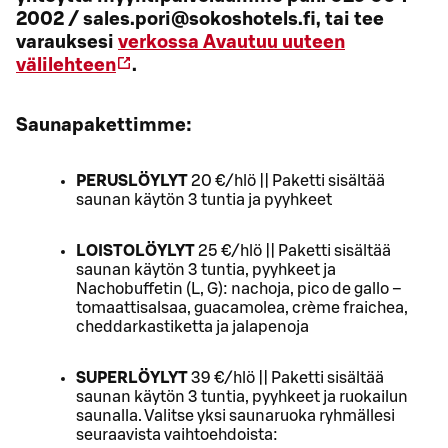
2002 / sales.pori@sokoshotels.fi, tai tee
varauksesi
verkossa
Avautuu uuteen
välilehteen
.
Saunapakettimme:
PERUSLÖYLYT
20 €/hlö || Paketti sisältää
saunan käytön 3 tuntia ja pyyhkeet
LOISTOLÖYLYT
25 €/hlö || Paketti sisältää
saunan käytön 3 tuntia, pyyhkeet ja
Nachobuffetin (L, G): nachoja, pico de gallo –
tomaattisalsaa, guacamolea, crème fraichea,
cheddarkastiketta ja jalapenoja
SUPERLÖYLYT
39 €/hlö || Paketti sisältää
saunan käytön 3 tuntia, pyyhkeet ja ruokailun
saunalla. Valitse yksi saunaruoka ryhmällesi
seuraavista vaihtoehdoista: