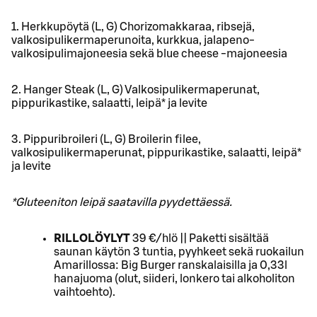
1. Herkkupöytä (L, G) Chorizomakkaraa, ribsejä,
valkosipulikermaperunoita, kurkkua, jalapeno-
valkosipulimajoneesia sekä blue cheese -majoneesia
2. Hanger Steak (L, G) Valkosipulikermaperunat,
pippurikastike, salaatti, leipä* ja levite
3. Pippuribroileri (L, G) Broilerin filee,
valkosipulikermaperunat, pippurikastike, salaatti, leipä*
ja levite
*Gluteeniton leipä saatavilla pyydettäessä.
RILLOLÖYLYT
39 €/hlö || Paketti sisältää
saunan käytön 3 tuntia, pyyhkeet sekä ruokailun
Amarillossa: Big Burger ranskalaisilla ja 0,33l
hanajuoma (olut, siideri, lonkero tai alkoholiton
vaihtoehto).