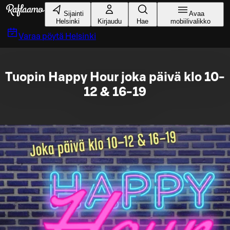
Siirry pääsisältöön
Sijainti
Avaa
Helsinki
Kirjaudu
Hae
mobiilivalikko
Varaa pöytä
Helsinki
Tuopin Happy Hour joka päivä klo 10-
12 & 16-19