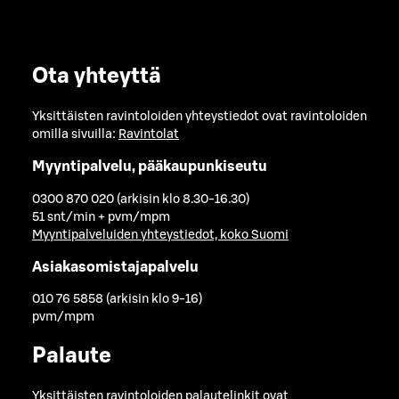
Ota yhteyttä
Yksittäisten ravintoloiden yhteystiedot ovat ravintoloiden
omilla sivuilla:
Ravintolat
Myyntipalvelu, pääkaupunkiseutu
0300 870 020 (arkisin klo 8.30-16.30)
51 snt/min + pvm/mpm
Myyntipalveluiden yhteystiedot, koko Suomi
Asiakasomistajapalvelu
010 76 5858 (arkisin klo 9-16)
pvm/mpm
Palaute
Yksittäisten ravintoloiden palautelinkit ovat