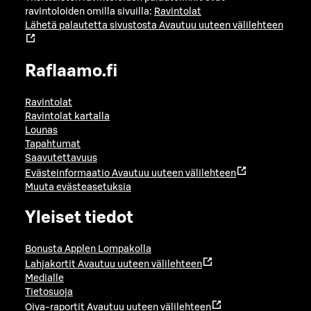
ravintoloiden omilla sivuilla:
Ravintolat
Lähetä palautetta sivustosta
Avautuu uuteen välilehteen
Raflaamo.fi
Ravintolat
Ravintolat kartalla
Lounas
Tapahtumat
Saavutettavuus
Evästeinformaatio
Avautuu uuteen välilehteen
Muuta evästeasetuksia
Yleiset tiedot
Bonusta Applen Lompakolla
Lahjakortit
Avautuu uuteen välilehteen
Medialle
Tietosuoja
Oiva-raportit
Avautuu uuteen välilehteen