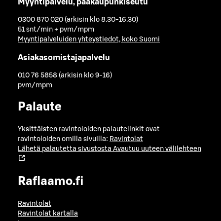
Myyntipalvelu, pääkaupunkiseutu
0300 870 020 (arkisin klo 8.30-16.30)
51 snt/min + pvm/mpm
Myyntipalveluiden yhteystiedot, koko Suomi
Asiakasomistajapalvelu
010 76 5858 (arkisin klo 9-16)
pvm/mpm
Palaute
Yksittäisten ravintoloiden palautelinkit ovat
ravintoloiden omilla sivuilla:
Ravintolat
Lähetä palautetta sivustosta
Avautuu uuteen välilehteen
Raflaamo.fi
Ravintolat
Ravintolat kartalla