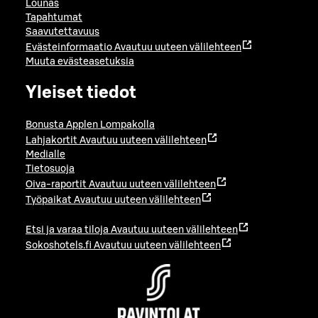
Lounas
Tapahtumat
Saavutettavuus
Evästeinformaatio
Avautuu uuteen välilehteen
Muuta evästeasetuksia
Yleiset tiedot
Bonusta Applen Lompakolla
Lahjakortit
Avautuu uuteen välilehteen
Medialle
Tietosuoja
Oiva-raportit
Avautuu uuteen välilehteen
Työpaikat
Avautuu uuteen välilehteen
Etsi ja varaa tiloja
Avautuu uuteen välilehteen
Sokoshotels.fi
Avautuu uuteen välilehteen