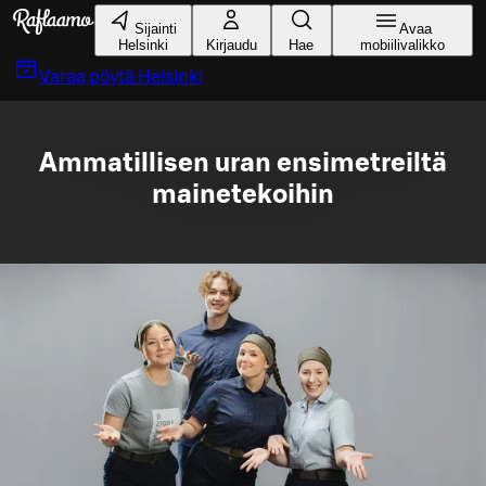
Siirry pääsisältöön
Sijainti
Avaa
Helsinki
Kirjaudu
Hae
mobiilivalikko
Varaa pöytä
Helsinki
Ammatillisen uran ensimetreiltä
mainetekoihin