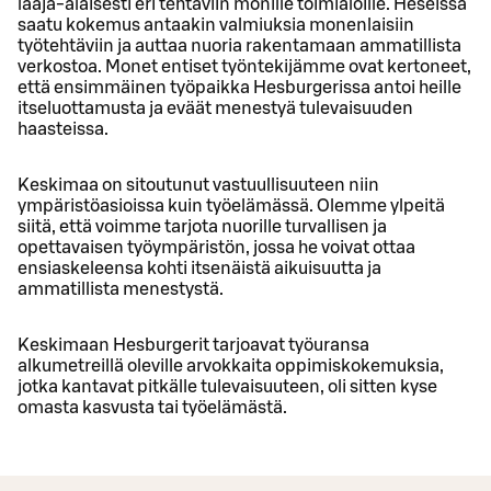
laaja-alaisesti eri tehtäviin monille toimialoille. Heseissä
saatu kokemus antaakin valmiuksia monenlaisiin
työtehtäviin ja auttaa nuoria rakentamaan ammatillista
verkostoa. Monet entiset työntekijämme ovat kertoneet,
että ensimmäinen työpaikka Hesburgerissa antoi heille
itseluottamusta ja eväät menestyä tulevaisuuden
haasteissa.
Keskimaa on sitoutunut vastuullisuuteen niin
ympäristöasioissa kuin työelämässä. Olemme ylpeitä
siitä, että voimme tarjota nuorille turvallisen ja
opettavaisen työympäristön, jossa he voivat ottaa
ensiaskeleensa kohti itsenäistä aikuisuutta ja
ammatillista menestystä.
Keskimaan Hesburgerit tarjoavat työuransa
alkumetreillä oleville arvokkaita oppimiskokemuksia,
jotka kantavat pitkälle tulevaisuuteen, oli sitten kyse
omasta kasvusta tai työelämästä.