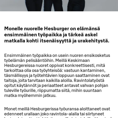
Monelle nuorelle Hesburger on elämänsä
ensimmäinen työpaikka ja tärkeä askel
matkalla kohti itsenäisyyttä ja urakehitystä.
Ensimmäinen työpaikka on usein nuoren ensikosketus
työelämän pelisääntöihin. Meillä Keskimaan
Hesburgereissa nuoret oppivat konkreettisesti, mitä
tarkoittaa olla osa työyhteisöä: vastuun kantaminen,
täsmällisyys ja työtehtävien loppuun saattaminen ovat
taitoja, joita tarvitaan kaikilla aloilla. Ravintolatyöstä
opitut käytännöt ja periaatteet antavat vahvan pohjan
tuleville työurille, riippumatta siitä, mihin suuntaan
matka myöhemmin jatkuu.
Monet meillä Hesburgerissa työuransa aloittaneet ovat
edenneet urallaan joko ravintola-alalla tai siirtyneet