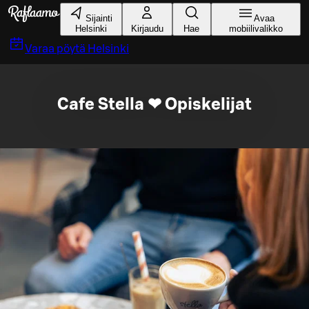
Siirry pääsisältöön
Sijainti
Avaa
Helsinki
Kirjaudu
Hae
mobiilivalikko
Varaa pöytä
Helsinki
Cafe Stella ❤ Opiskelijat