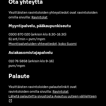
Ota yhteyttä
Yksittäisten ravintoloiden yhteystiedot ovat ravintoloiden
omilla sivuilla:
Ravintolat
Myyntipalvelu, pääkaupunkiseutu
0300 870 020 (arkisin klo 8.30-16.30)
51 snt/min + pvm/mpm
Myyntipalveluiden yhteystiedot, koko Suomi
Asiakasomistajapalvelu
010 76 5858 (arkisin klo 9-16)
pvm/mpm
Palaute
Yksittäisten ravintoloiden palautelinkit ovat
ravintoloiden omilla sivuilla:
Ravintolat
Lähetä palautetta sivustosta
Avautuu uuteen välilehteen