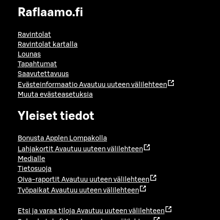
Raflaamo.fi
Ravintolat
Ravintolat kartalla
Lounas
Tapahtumat
Saavutettavuus
Evästeinformaatio
Avautuu uuteen välilehteen
Muuta evästeasetuksia
Yleiset tiedot
Bonusta Applen Lompakolla
Lahjakortit
Avautuu uuteen välilehteen
Medialle
Tietosuoja
Oiva-raportit
Avautuu uuteen välilehteen
Työpaikat
Avautuu uuteen välilehteen
Etsi ja varaa tiloja
Avautuu uuteen välilehteen