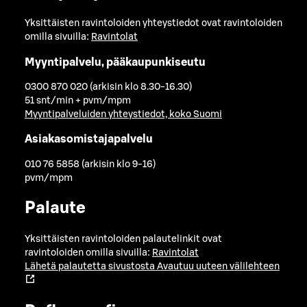
Yksittäisten ravintoloiden yhteystiedot ovat ravintoloiden
omilla sivuilla:
Ravintolat
Myyntipalvelu, pääkaupunkiseutu
0300 870 020 (arkisin klo 8.30-16.30)
51 snt/min + pvm/mpm
Myyntipalveluiden yhteystiedot, koko Suomi
Asiakasomistajapalvelu
010 76 5858 (arkisin klo 9-16)
pvm/mpm
Palaute
Yksittäisten ravintoloiden palautelinkit ovat
ravintoloiden omilla sivuilla:
Ravintolat
Lähetä palautetta sivustosta
Avautuu uuteen välilehteen