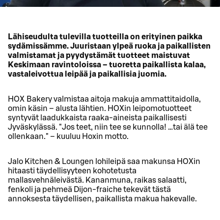
Lähiseudulta tulevilla tuotteilla on erityinen paikka
sydämissämme. Juuristaan ylpeä ruoka ja paikallisten
valmistamat ja pyydystämät tuotteet maistuvat
Keskimaan ravintoloissa – tuoretta paikallista kalaa,
vastaleivottua leipää ja paikallisia juomia.
HOX Bakery valmistaa aitoja makuja ammattitaidolla,
omin käsin – alusta lähtien. HOXin leipomotuotteet
syntyvät laadukkaista raaka-aineista paikallisesti
Jyväskylässä. "Jos teet, niin tee se kunnolla! …tai älä tee
ollenkaan." – kuuluu Hoxin motto.
Jalo Kitchen & Loungen lohileipä saa makunsa HOXin
hitaasti täydellisyyteen kohotetusta
mallasvehnäleivästä. Kananmuna, raikas salaatti,
fenkoli ja pehmeä Dijon-fraiche tekevät tästä
annoksesta täydellisen, paikallista makua hakevalle.