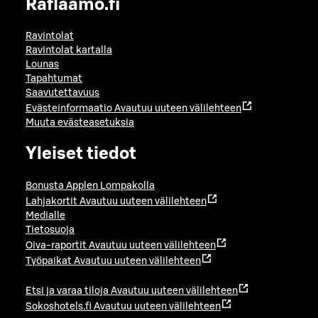
Raflaamo.fi
Ravintolat
Ravintolat kartalla
Lounas
Tapahtumat
Saavutettavuus
Evästeinformaatio
Avautuu uuteen välilehteen
Muuta evästeasetuksia
Yleiset tiedot
Bonusta Applen Lompakolla
Lahjakortit
Avautuu uuteen välilehteen
Medialle
Tietosuoja
Oiva-raportit
Avautuu uuteen välilehteen
Työpaikat
Avautuu uuteen välilehteen
Etsi ja varaa tiloja
Avautuu uuteen välilehteen
Sokoshotels.fi
Avautuu uuteen välilehteen