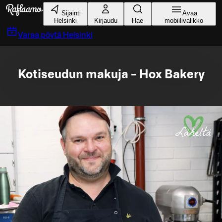
Siirry pääsisältöön
Sijainti
Avaa
Helsinki
Kirjaudu
Hae
mobiilivalikko
Varaa pöytä
Helsinki
Kotiseudun makuja - Hox Bakery