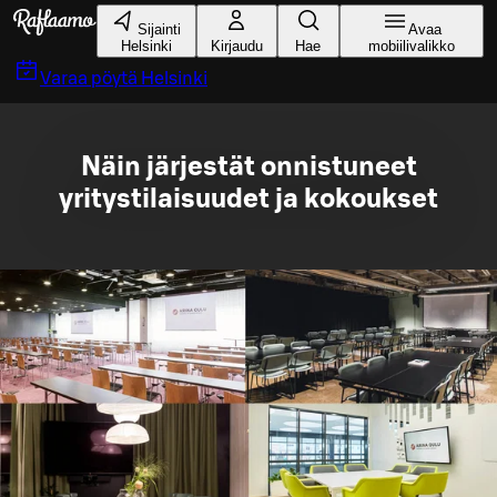
Siirry pääsisältöön
Sijainti
Avaa
Helsinki
Kirjaudu
Hae
mobiilivalikko
Varaa pöytä
Helsinki
Näin järjestät onnistuneet
yritystilaisuudet ja kokoukset