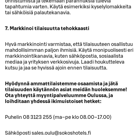
onnistumista ja tekemään parannuksia tulevia
tapahtumia varten. Käytä esimerkiksi kyselylomakkeita
tai sähköisiä palautekanavia.
7. Markkinoi tilaisuutta tehokkaasti
Hyvä markkinointi varmistaa, että tilaisuuteen osallistuu
mahdollisimman paljon ihmisiä. Käytä monipuolisesti eri
markkinointikanavia, kuten sähköpostia, sosiaalista
mediaa ja yrityksen verkkosivuja. Laadi houkutteleva
kutsu ja jaa se hyvissä ajoin ennen tilaisuutta.
Hyödynnä ammattilaistemme osaamista ja jätä
tilaisuuden käytännön asiat meidän huoleksemme!
Ota yhteyttä myyntipalveluumme Oulussa, ja
loihditaan yhdessä ikimuistoiset hetket:
Puhelin 08 3123 255 (ma–pe klo 08.00–17.00)
Sähköposti sales.oulu@sokoshotels.fi