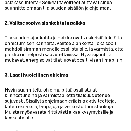
asiakassuhteita? Selkeät tavoitteet auttavat sinua
suunnittelemaan tilaisuuden sisällön ja ohjelman.
2. Valitse sopiva ajankohta ja paikka
Tilaisuuden ajankohta ja paikka ovat keskeisiä tekijöitä
onnistumisen kannalta. Valitse ajankohta, joka sopii
mahdollisimman monelle osallistujalle, ja varmista, että
paikka on helposti saavutettavissa. Hyvä sijainti ja
mukavat, energisoivat tilat luovat positiivisen ilmapiirin.
3. Laadi huolellinen ohjelma
Hyvin suunniteltu ohjelma pitää osallistujat
kiinnostuneina ja varmistaa, että tilaisuus etenee
sujuvasti. Sisällytä ohjelmaan erilaisia aktiviteetteja,
kuten esityksiä, työpajoja ja verkostoitumistaukoja.
Muista myös varata riittävästi aikaa kysymyksille ja
keskustelulle.