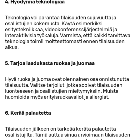
4. Hyödynnä teknologiaa
Teknologia voi parantaa tilaisuuden sujuvuutta ja
osallistujien kokemusta. Käytä esimerkiksi
esitystekniikkaa, videokonferenssijärjestelmiä ja
interaktiivisia työkaluja. Varmista, että kaikki tarvittava
teknologia toimii moitteettomasti ennen tilaisuuden
alkua.
5. Tarjoa laadukasta ruokaa ja juomaa
Hyvä ruoka ja juoma ovat olennainen osa onnistunutta
tilaisuutta. Valitse tarjoilut, jotka sopivat tilaisuuden
luonteeseen ja osallistujien mieltymyksiin. Muista
huomioida myös erityisruokavaliot ja allergiat.
6. Kerää palautetta
Tilaisuuden jälkeen on tärkeää kerätä palautetta
osallistujilta. Tämä auttaa sinua arvioimaan tilaisuuden