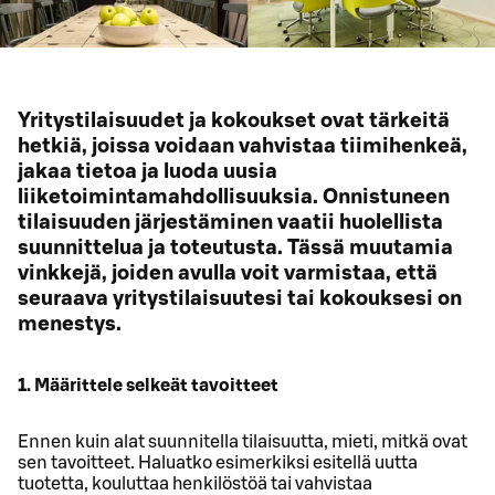
Yritystilaisuudet ja kokoukset ovat tärkeitä
hetkiä, joissa voidaan vahvistaa tiimihenkeä,
jakaa tietoa ja luoda uusia
liiketoimintamahdollisuuksia. Onnistuneen
tilaisuuden järjestäminen vaatii huolellista
suunnittelua ja toteutusta. Tässä muutamia
vinkkejä, joiden avulla voit varmistaa, että
seuraava yritystilaisuutesi tai kokouksesi on
menestys.
1. Määrittele selkeät tavoitteet
Ennen kuin alat suunnitella tilaisuutta, mieti, mitkä ovat
sen tavoitteet. Haluatko esimerkiksi esitellä uutta
tuotetta, kouluttaa henkilöstöä tai vahvistaa