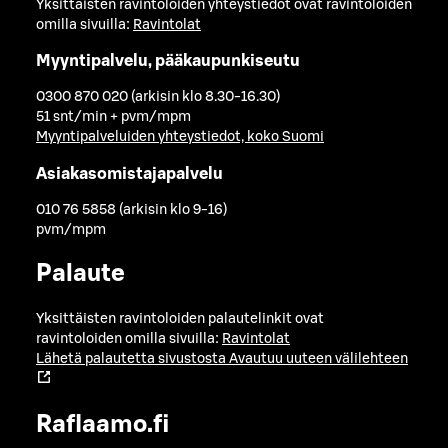
Yksittäisten ravintoloiden yhteystiedot ovat ravintoloiden
omilla sivuilla:
Ravintolat
Myyntipalvelu, pääkaupunkiseutu
0300 870 020 (arkisin klo 8.30-16.30)
51 snt/min + pvm/mpm
Myyntipalveluiden yhteystiedot, koko Suomi
Asiakasomistajapalvelu
010 76 5858 (arkisin klo 9-16)
pvm/mpm
Palaute
Yksittäisten ravintoloiden palautelinkit ovat
ravintoloiden omilla sivuilla:
Ravintolat
Lähetä palautetta sivustosta
Avautuu uuteen välilehteen
Raflaamo.fi