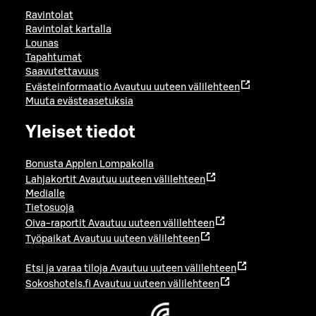
Ravintolat
Ravintolat kartalla
Lounas
Tapahtumat
Saavutettavuus
Evästeinformaatio
Avautuu uuteen välilehteen
Muuta evästeasetuksia
Yleiset tiedot
Bonusta Applen Lompakolla
Lahjakortit
Avautuu uuteen välilehteen
Medialle
Tietosuoja
Oiva-raportit
Avautuu uuteen välilehteen
Työpaikat
Avautuu uuteen välilehteen
Etsi ja varaa tiloja
Avautuu uuteen välilehteen
Sokoshotels.fi
Avautuu uuteen välilehteen