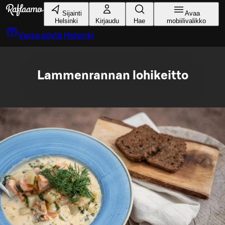
Siirry pääsisältöön
Sijainti
Avaa
Helsinki
Kirjaudu
Hae
mobiilivalikko
Varaa pöytä
Helsinki
Lammenrannan lohikeitto