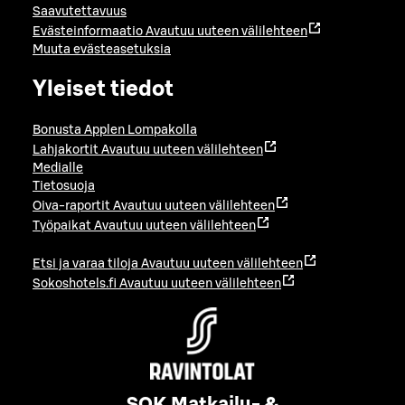
Saavutettavuus
Evästeinformaatio
Avautuu uuteen välilehteen
Muuta evästeasetuksia
Yleiset tiedot
Bonusta Applen Lompakolla
Lahjakortit
Avautuu uuteen välilehteen
Medialle
Tietosuoja
Oiva-raportit
Avautuu uuteen välilehteen
Työpaikat
Avautuu uuteen välilehteen
Etsi ja varaa tiloja
Avautuu uuteen välilehteen
Sokoshotels.fi
Avautuu uuteen välilehteen
SOK Matkailu- &