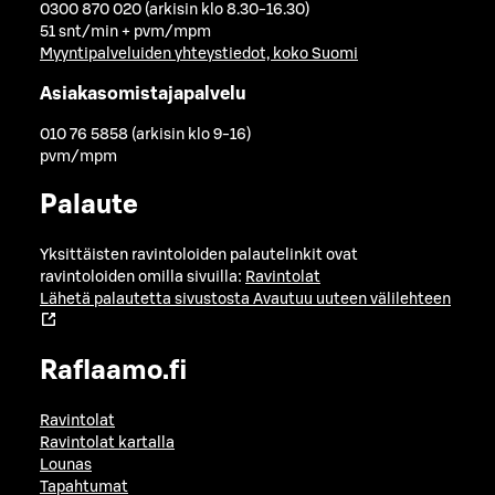
0300 870 020 (arkisin klo 8.30-16.30)
51 snt/min + pvm/mpm
Myyntipalveluiden yhteystiedot, koko Suomi
Asiakasomistajapalvelu
010 76 5858 (arkisin klo 9-16)
pvm/mpm
Palaute
Yksittäisten ravintoloiden palautelinkit ovat
ravintoloiden omilla sivuilla:
Ravintolat
Lähetä palautetta sivustosta
Avautuu uuteen välilehteen
Raflaamo.fi
Ravintolat
Ravintolat kartalla
Lounas
Tapahtumat