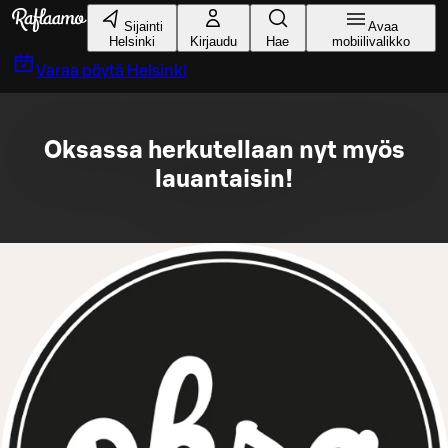
Siirry pääsisältöön
Sijainti
Avaa
Helsinki
Kirjaudu
Hae
mobiilivalikko
Varaa pöytä
Helsinki
Oksassa herkutellaan nyt myös
lauantaisin!