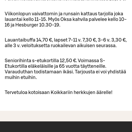
Viikonlopun vaivattomin ja runsain kattaus tarjolla joka
lauantai kello 11-15. Myös Oksa kahvila palvelee kello 10-
16 ja Hesburger 10.30-19.
Lauantaibuffa 14,70 €, lapset 7-11 v. 7,30 €, 3-6 v. 3,30 €,
alle 3 v. veloituksetta ruokailevan aikuisen seurassa.
Seniorihinta s-etukortilla 12,50 €. Voimassa S-
Etukortilla eläkeläisille ja 65 vuotta täytteneille.
Varauduthan todistamaan ikäsi. Tarjousta ei voi yhdistää
muihin etuihin.
Tervetuloa kotoisaan Koikkariin herkkujen äärelle!