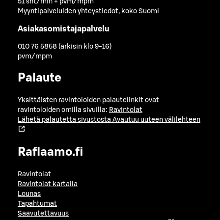
51 snt/min + pvm/mpm
Myyntipalveluiden yhteystiedot, koko Suomi
Asiakasomistajapalvelu
010 76 5858 (arkisin klo 9-16)
pvm/mpm
Palaute
Yksittäisten ravintoloiden palautelinkit ovat
ravintoloiden omilla sivuilla:
Ravintolat
Lähetä palautetta sivustosta
Avautuu uuteen välilehteen
Raflaamo.fi
Ravintolat
Ravintolat kartalla
Lounas
Tapahtumat
Saavutettavuus