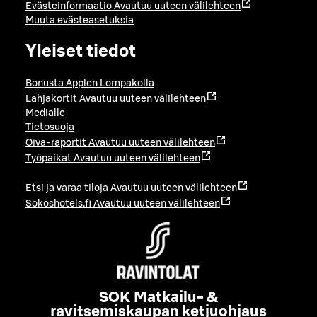
Evästeinformaatio
Avautuu uuteen välilehteen
Muuta evästeasetuksia
Yleiset tiedot
Bonusta Applen Lompakolla
Lahjakortit
Avautuu uuteen välilehteen
Medialle
Tietosuoja
Oiva-raportit
Avautuu uuteen välilehteen
Työpaikat
Avautuu uuteen välilehteen
Etsi ja varaa tiloja
Avautuu uuteen välilehteen
Sokoshotels.fi
Avautuu uuteen välilehteen
SOK Matkailu- &
ravitsemiskaupan ketjuohjaus