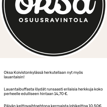
Oksa Koivistonkylässä herkutellaan nyt myös
lauantaisin!
Lauantaibuffasta löydät runsaasti erilaisia herkkuja koko
perheelle edulliseen hintaan 14,70 €.
Päivän keittovaihtoehtona kermaista lohikeittoa 10,50€.