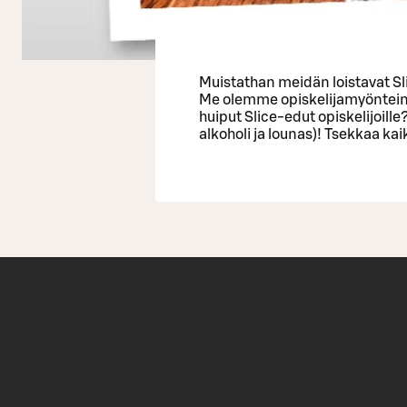
Muistathan meidän loistavat S
Me olemme opiskelijamyönteinen
huiput Slice-edut opiskelijoille
alkoholi ja lounas)! Tsekkaa kai