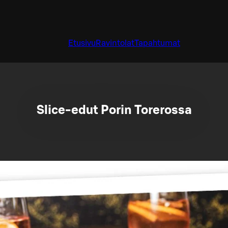
Etusivu
Ravintolat
Tapahtumat
Slice-edut Porin Torerossa