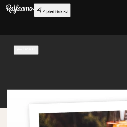
Siirry pääsisältöön
Sijainti
Helsinki
Takaisin