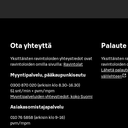
Ota yhteyttä
Palaute
Yksittäisten ravintoloiden yhteystiedot ovat
Yksittäisten r
ravintoloiden omilla sivuilla:
Ravintolat
ravintoloiden o
Lähetä palaut
Myyntipalvelu, pääkaupunkiseutu
välilehteen
0300 870 020 (arkisin klo 8.30-16.30)
51 snt/min + pvm/mpm
Myyntipalveluiden yhteystiedot, koko Suomi
Asiakasomistajapalvelu
010 76 5858 (arkisin klo 9-16)
pvm/mpm