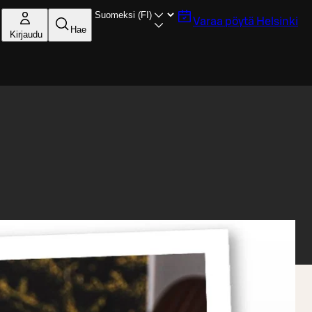
Varaa pöytä
Helsinki
Hae
Kirjaudu