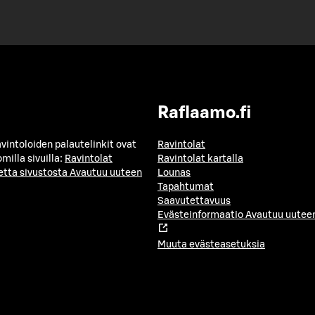
Raflaamo.fi
avintoloiden palautelinkit ovat
Ravintolat
milla sivuilla:
Ravintolat
Ravintolat kartalla
etta sivustosta
Avautuu uuteen
Lounas
Tapahtumat
Saavutettavuus
Evästeinformaatio
Avautuu uuteen
Muuta evästeasetuksia