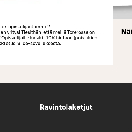
lice-opiskelijaetumme?
Näi
 yritys! Tiesithän, että meillä Torerossa on
? Opiskelijoille kaikki -10% hintaan (poislukien
kki etusi Slice-sovelluksesta.
Ravintolaketjut