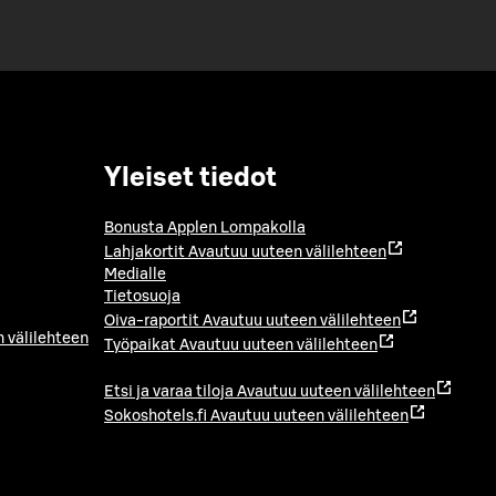
Yleiset tiedot
Bonusta Applen Lompakolla
Lahjakortit
Avautuu uuteen välilehteen
Medialle
Tietosuoja
Oiva-raportit
Avautuu uuteen välilehteen
 välilehteen
Työpaikat
Avautuu uuteen välilehteen
Etsi ja varaa tiloja
Avautuu uuteen välilehteen
Sokoshotels.fi
Avautuu uuteen välilehteen