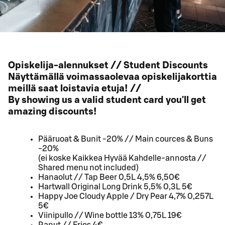
Opiskelija-alennukset // Student Discounts
Näyttämällä voimassaolevaa opiskelijakorttia
meillä saat loistavia etuja! //
By showing us a valid student card you'll get
amazing discounts!
Pääruoat & Bunit -20% // Main cources & Buns
-20%
(ei koske Kaikkea Hyvää Kahdelle-annosta //
Shared menu not included)
Hanaolut // Tap Beer 0,5L 4,5% 6,50€
Hartwall Original Long Drink 5,5% 0,3L 5€
Happy Joe Cloudy Apple / Dry Pear 4,7% 0,257L
5€
Viinipullo // Wine bottle 13% 0,75L 19€