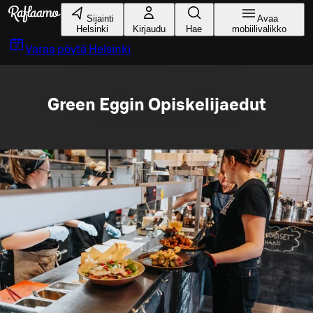
Siirry pääsisältöön
Sijainti
Avaa
Helsinki
Kirjaudu
Hae
mobiilivalikko
Varaa pöytä
Helsinki
Green Eggin Opiskelijaedut