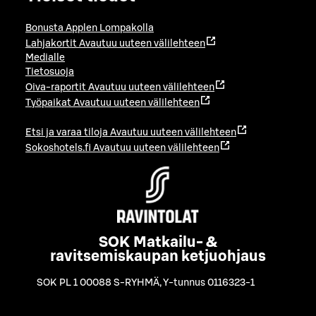
Bonusta Applen Lompakolla
Lahjakortit
Avautuu uuteen välilehteen
Medialle
Tietosuoja
Oiva-raportit
Avautuu uuteen välilehteen
Työpaikat
Avautuu uuteen välilehteen
Etsi ja varaa tiloja
Avautuu uuteen välilehteen
Sokoshotels.fi
Avautuu uuteen välilehteen
SOK Matkailu- &
ravitsemiskaupan ketjuohjaus
SOK PL 1 00088 S-RYHMÄ
,
Y-tunnus 0116323-1