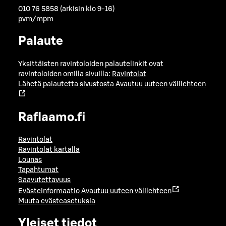
010 76 5858 (arkisin klo 9-16)
pvm/mpm
Palaute
Yksittäisten ravintoloiden palautelinkit ovat
ravintoloiden omilla sivuilla:
Ravintolat
Lähetä palautetta sivustosta
Avautuu uuteen välilehteen
Raflaamo.fi
Ravintolat
Ravintolat kartalla
Lounas
Tapahtumat
Saavutettavuus
Evästeinformaatio
Avautuu uuteen välilehteen
Muuta evästeasetuksia
Yleiset tiedot