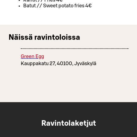
Ranut // Fries 4€
Batut // Sweet potato fries 4€
Näissä ravintoloissa
Green Egg
Kauppakatu 27, 40100, Jyväskylä
Ravintolaketjut