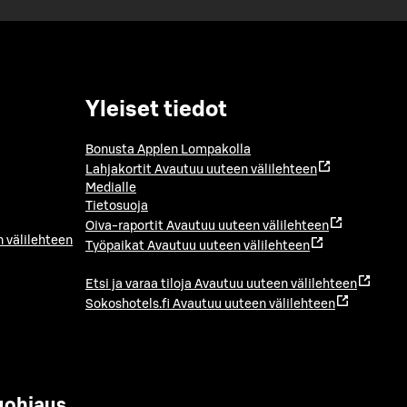
Yleiset tiedot
Bonusta Applen Lompakolla
Lahjakortit
Avautuu uuteen välilehteen
Medialle
Tietosuoja
Oiva-raportit
Avautuu uuteen välilehteen
 välilehteen
Työpaikat
Avautuu uuteen välilehteen
Etsi ja varaa tiloja
Avautuu uuteen välilehteen
Sokoshotels.fi
Avautuu uuteen välilehteen
uohjaus