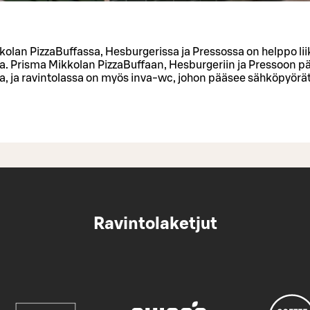
kolan PizzaBuffassa, Hesburgerissa ja Pressossa on helppo li
la. Prisma Mikkolan PizzaBuffaan, Hesburgeriin ja Pressoon p
la, ja ravintolassa on myös inva-wc, johon pääsee sähköpyörätu
Ravintolaketjut