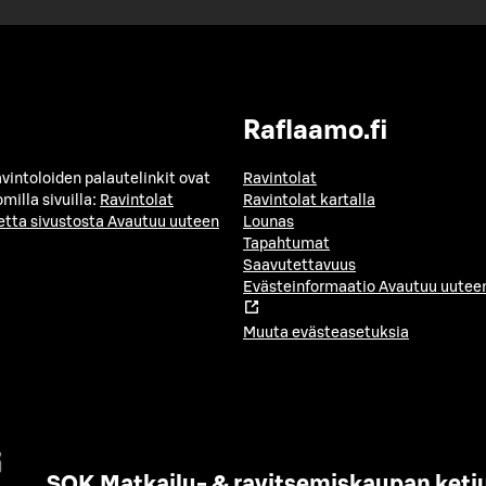
Raflaamo.fi
avintoloiden palautelinkit ovat
Ravintolat
milla sivuilla:
Ravintolat
Ravintolat kartalla
etta sivustosta
Avautuu uuteen
Lounas
Tapahtumat
Saavutettavuus
Evästeinformaatio
Avautuu uuteen
Muuta evästeasetuksia
SOK Matkailu- & ravitsemiskaupan ketj