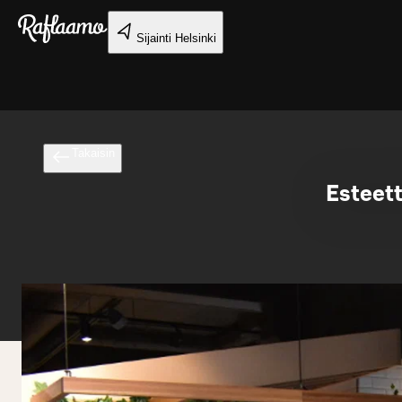
Siirry pääsisältöön
Sijainti
Helsinki
Takaisin
Esteet