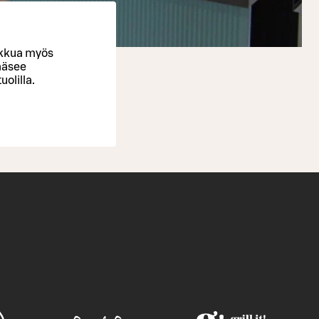
ikkua myös
ääsee
olilla.