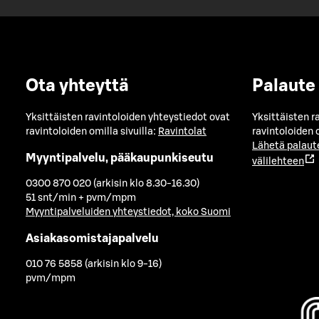
Ota yhteyttä
Palaute
Yksittäisten ravintoloiden yhteystiedot ovat
Yksittäisten r
ravintoloiden omilla sivuilla:
Ravintolat
ravintoloiden o
Lähetä palaut
Myyntipalvelu, pääkaupunkiseutu
välilehteen
0300 870 020 (arkisin klo 8.30-16.30)
51 snt/min + pvm/mpm
Myyntipalveluiden yhteystiedot, koko Suomi
Asiakasomistajapalvelu
010 76 5858 (arkisin klo 9-16)
pvm/mpm