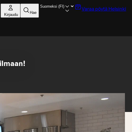
Varaa pöytä
Helsinki
Hae
Kirjaudu
ilmaan!