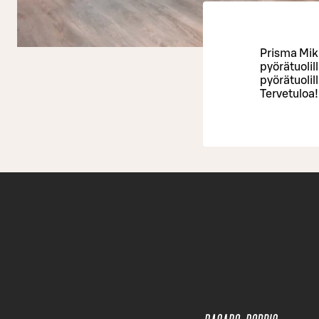
Prisma Mik
pyörätuolil
pyörätuolil
Tervetuloa!