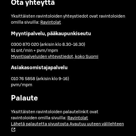
Ota yhteyttä
Yksittäisten ravintoloiden yhteystiedot ovat ravintoloiden
omilla sivuilla:
Ravintolat
Myyntipalvelu, pääkaupunkiseutu
0300 870 020 (arkisin klo 8.30-16.30)
51 snt/min + pvm/mpm
Myyntipalveluiden yhteystiedot, koko Suomi
Asiakasomistajapalvelu
010 76 5858 (arkisin klo 9-16)
pvm/mpm
Palaute
Yksittäisten ravintoloiden palautelinkit ovat
ravintoloiden omilla sivuilla:
Ravintolat
Lähetä palautetta sivustosta
Avautuu uuteen välilehteen