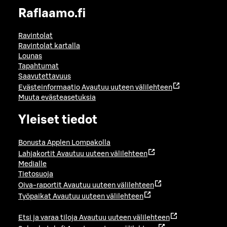
Raflaamo.fi
Ravintolat
Ravintolat kartalla
Lounas
Tapahtumat
Saavutettavuus
Evästeinformaatio
Avautuu uuteen välilehteen
Muuta evästeasetuksia
Yleiset tiedot
Bonusta Applen Lompakolla
Lahjakortit
Avautuu uuteen välilehteen
Medialle
Tietosuoja
Oiva-raportit
Avautuu uuteen välilehteen
Työpaikat
Avautuu uuteen välilehteen
Etsi ja varaa tiloja
Avautuu uuteen välilehteen