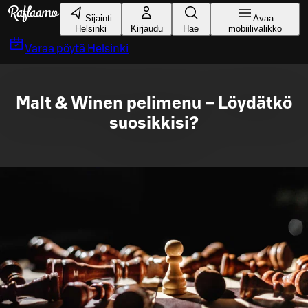
Siirry pääsisältöön
Sijainti
Avaa
Helsinki
Kirjaudu
Hae
mobiilivalikko
Varaa pöytä
Helsinki
Malt & Winen pelimenu – Löydätkö
suosikkisi?