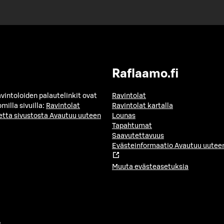
Raflaamo.fi
avintoloiden palautelinkit ovat
Ravintolat
milla sivuilla:
Ravintolat
Ravintolat kartalla
etta sivustosta
Avautuu uuteen
Lounas
Tapahtumat
Saavutettavuus
Evästeinformaatio
Avautuu uuteen
Muuta evästeasetuksia