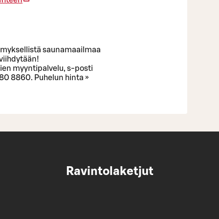
lämyksellistä saunamaailmaa
viihdytään!
ien myyntipalvelu, s-posti
80 8860. Puhelun hinta »
Ravintolaketjut