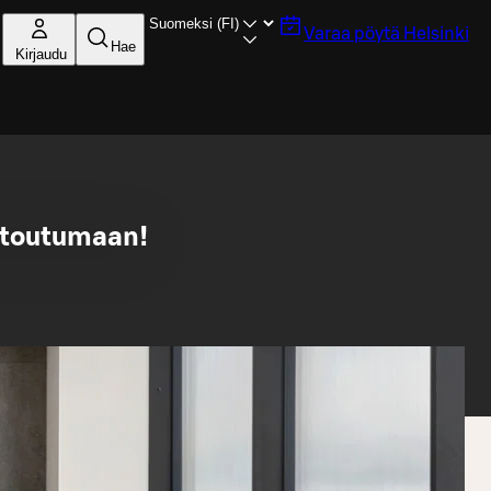
Varaa pöytä
Helsinki
Hae
Kirjaudu
ntoutumaan!