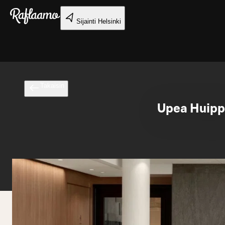
Siirry pääsisältöön
Sijainti
Helsinki
Takaisin
Upea Huipp