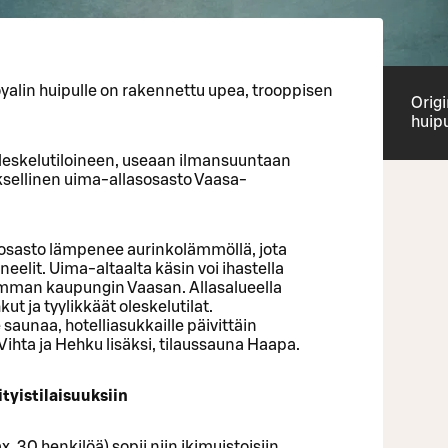
yalin huipulle on rakennettu upea, trooppisen
Orig
huip
oleskelutiloineen, useaan ilmansuuntaan
ksellinen uima-allasosasto Vaasa-
osasto lämpenee aurinkolämmöllä, jota
eelit. Uima-altaalta käsin voi ihastella
mman kaupungin Vaasan. Allasalueella
ut ja tyylikkäät oleskelutilat.
aunaa, hotelliasukkaille päivittäin
hta ja Hehku lisäksi, tilaussauna Haapa.
tyistilaisuuksiin
30 henkilöä) sopii niin ikimuistoisiin