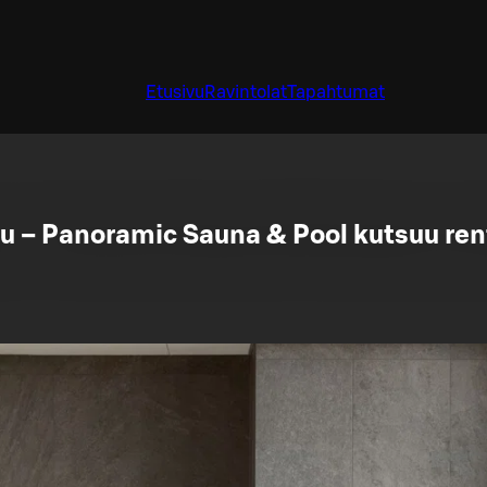
Etusivu
Ravintolat
Tapahtumat
u – Panoramic Sauna & Pool kutsuu re