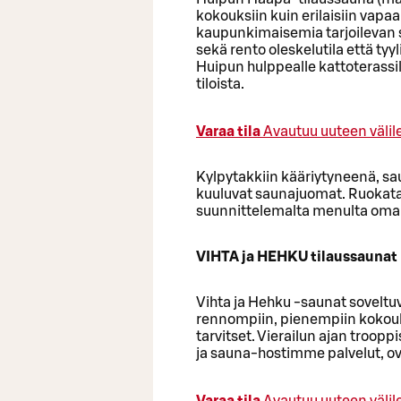
kokouksiin kuin erilaisiin vapaa
kaupunkimaisemia tarjoilevan 
sekä rento oleskelutila että ty
Huipun hulppealle kattoterass
tiloista.
Varaa tila
Avautuu uuteen välil
Kylpytakkiin kääriytyneenä, sa
kuuluvat saunajuomat. Ruokatarj
suunnittelemalta menulta om
VIHTA ja HEHKU tilaussaunat
Vihta ja Hehku -saunat soveltuva
rennompiin, pienempiin kokouksi
tarvitset. Vierailun ajan troop
ja sauna-hostimme palvelut, ov
Varaa tila
Avautuu uuteen välil