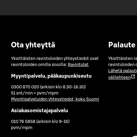
Ota yhteyttä
Palaute
Yksittäisten ravintoloiden yhteystiedot ovat
Yksittäisten r
ravintoloiden omilla sivuilla:
Ravintolat
ravintoloiden o
Lähetä palaut
Myyntipalvelu, pääkaupunkiseutu
välilehteen
0300 870 020 (arkisin klo 8.30-16.30)
51 snt/min + pvm/mpm
Myyntipalveluiden yhteystiedot, koko Suomi
Asiakasomistajapalvelu
010 76 5858 (arkisin klo 9-16)
pvm/mpm