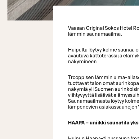
Vaasan Original Sokos Hotel Ro
lämmin saunamaailma.
Huipulta löytyy kolme saunaa 
avautuva kattoterassi ja elämy
näkymineen.
Trooppisen lämmin uima-allas
tuottavat talon omat aurinkopan
näkymiä yli Suomen aurinkoisi
viihtyvyyttä lisäävät elämyssuihk
Saunamaailmasta löytyy kolme s
lämpenevien asiakassaunojen Vi
HAAPA – uniikki saunatila yksi
Huipun Haapa-tilaussauna (max. 