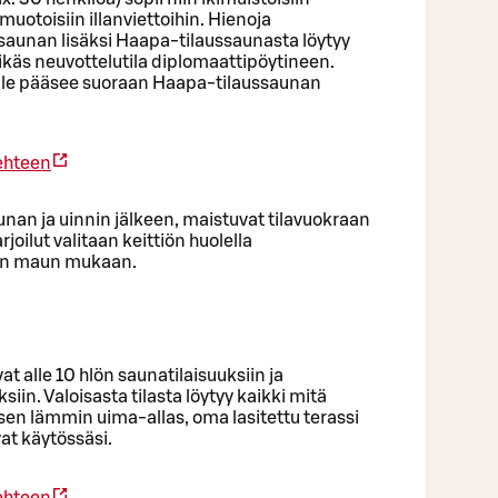
muotoisiin illanviettoihin. Hienoja
saunan lisäksi Haapa-tilaussaunasta löytyy
ylikäs neuvottelutila diplomaattipöytineen.
ille pääsee suoraan Haapa-tilaussaunan
ehteen
unan ja uinnin jälkeen, maistuvat tilavuokraan
oilut valitaan keittiön huolella
an maun mukaan.
t alle 10 hlön saunatilaisuuksiin ja
in. Valoisasta tilasta löytyy kaikki mitä
pisen lämmin uima-allas, oma lasitettu terassi
at käytössäsi.
ehteen