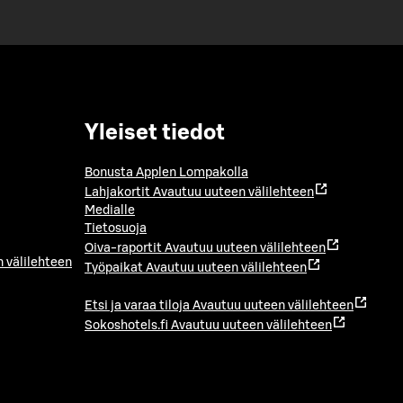
Yleiset tiedot
Bonusta Applen Lompakolla
Lahjakortit
Avautuu uuteen välilehteen
Medialle
Tietosuoja
Oiva-raportit
Avautuu uuteen välilehteen
 välilehteen
Työpaikat
Avautuu uuteen välilehteen
Etsi ja varaa tiloja
Avautuu uuteen välilehteen
Sokoshotels.fi
Avautuu uuteen välilehteen