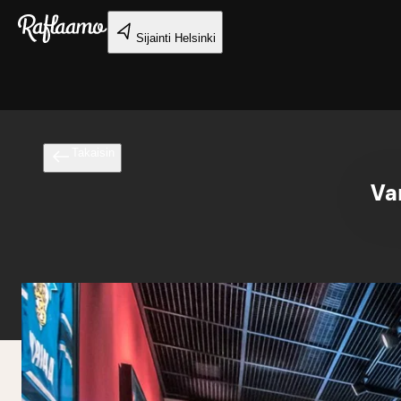
Siirry pääsisältöön
Sijainti
Helsinki
Takaisin
Va