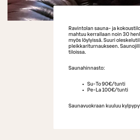
Ravintolan sauna- ja kokoustilo
mahtuu kerrallaan noin 30 henk
myös löylyissä. Suuri oleskeluti
pleikkariturnaukseen. Saunojil
tiloissa.
Saunahinnasto:
Su-To 90€/tunti
Pe-La 100€/tunti
Saunavuokraan kuuluu kylpypy