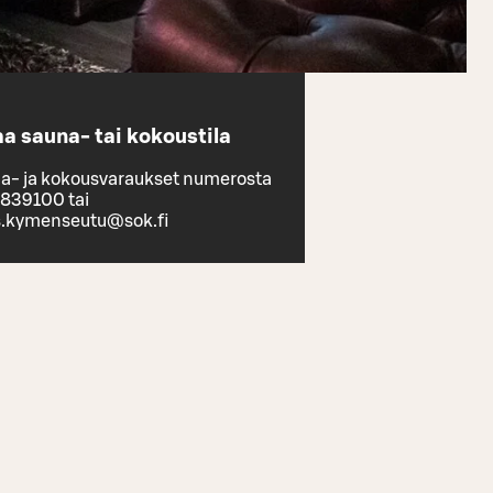
a sauna- tai kokoustila
a- ja kokousvaraukset numerosta
839100 tai
s.kymenseutu@sok.fi