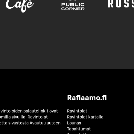
Raflaamo.fi
avintoloiden palautelinkit ovat
Ravintolat
milla sivuilla:
Ravintolat
Ravintolat kartalla
etta sivustosta
Avautuu uuteen
Lounas
Tapahtumat