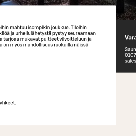
ihin mahtuu isompikin joukkue. Tiloihin
ilöä ja urheilulähetystä pystyy seuraamaan
Vara
la tarjoaa mukavat puitteet vilvoitteluun ja
la on myös mahdollisuus ruokailla näissä
Saun
0107
sale
yhkeet.