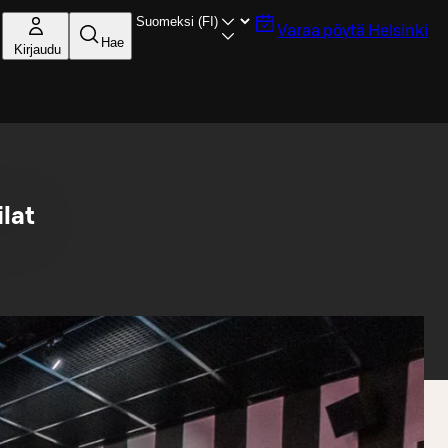
Varaa pöytä
Helsinki
Hae
Kirjaudu
lat