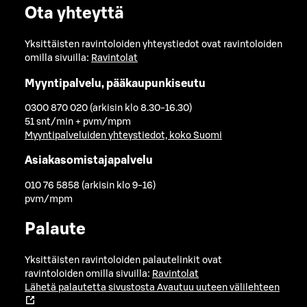
Ota yhteyttä
Yksittäisten ravintoloiden yhteystiedot ovat ravintoloiden
omilla sivuilla:
Ravintolat
Myyntipalvelu, pääkaupunkiseutu
0300 870 020 (arkisin klo 8.30-16.30)
51 snt/min + pvm/mpm
Myyntipalveluiden yhteystiedot, koko Suomi
Asiakasomistajapalvelu
010 76 5858 (arkisin klo 9-16)
pvm/mpm
Palaute
Yksittäisten ravintoloiden palautelinkit ovat
ravintoloiden omilla sivuilla:
Ravintolat
Lähetä palautetta sivustosta
Avautuu uuteen välilehteen