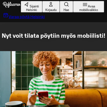
Siirry pääsisältöön
Sijainti
Avaa
Helsinki
Kirjaudu
Hae
mobiilivalikko
Varaa pöytä
Helsinki
Nyt voit tilata pöytiin myös mobiilisti!