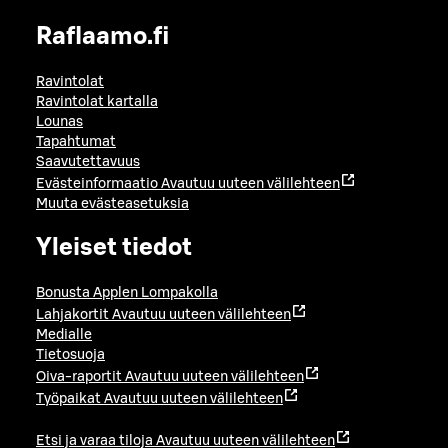
Raflaamo.fi
Ravintolat
Ravintolat kartalla
Lounas
Tapahtumat
Saavutettavuus
Evästeinformaatio
Avautuu uuteen välilehteen
Muuta evästeasetuksia
Yleiset tiedot
Bonusta Applen Lompakolla
Lahjakortit
Avautuu uuteen välilehteen
Medialle
Tietosuoja
Oiva-raportit
Avautuu uuteen välilehteen
Työpaikat
Avautuu uuteen välilehteen
Etsi ja varaa tiloja
Avautuu uuteen välilehteen