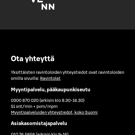
Ota yhteyttä
Yksittäisten ravintoloiden yhteystiedot ovat ravintoloiden
omilla sivuilla:
Ravintolat
Myyntipalvelu, pääkaupunkiseutu
0300 870 020 (arkisin klo 8.30-16.30)
51 snt/min + pvm/mpm
Myyntipalveluiden yhteystiedot, koko Suomi
Asiakasomistajapalvelu
010 76 5858 (arkisin klo 9-16)