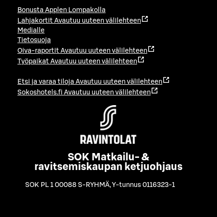
Bonusta Applen Lompakolla
Lahjakortit
Avautuu uuteen välilehteen
Medialle
Tietosuoja
Oiva-raportit
Avautuu uuteen välilehteen
Työpaikat
Avautuu uuteen välilehteen
Etsi ja varaa tiloja
Avautuu uuteen välilehteen
Sokoshotels.fi
Avautuu uuteen välilehteen
SOK Matkailu- &
ravitsemiskaupan ketjuohjaus
SOK PL 1 00088 S-RYHMÄ
,
Y-tunnus 0116323-1