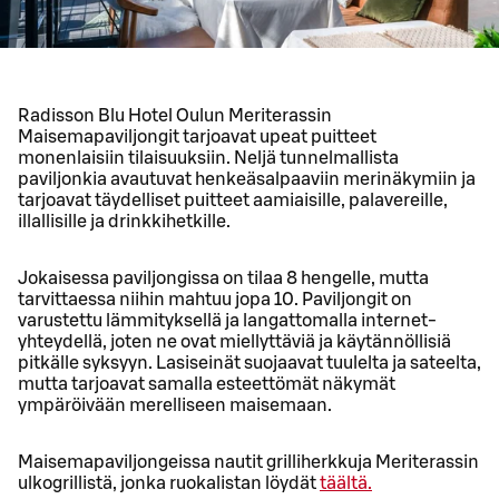
Radisson Blu Hotel Oulun Meriterassin
Maisemapaviljongit tarjoavat upeat puitteet
monenlaisiin tilaisuuksiin. Neljä tunnelmallista
paviljonkia avautuvat henkeäsalpaaviin merinäkymiin ja
tarjoavat täydelliset puitteet aamiaisille, palavereille,
illallisille ja drinkkihetkille.
Jokaisessa paviljongissa on tilaa 8 hengelle, mutta
tarvittaessa niihin mahtuu jopa 10. Paviljongit on
varustettu lämmityksellä ja langattomalla internet-
yhteydellä, joten ne ovat miellyttäviä ja käytännöllisiä
pitkälle syksyyn. Lasiseinät suojaavat tuulelta ja sateelta,
mutta tarjoavat samalla esteettömät näkymät
ympäröivään merelliseen maisemaan.
Maisemapaviljongeissa nautit grilliherkkuja Meriterassin
ulkogrillistä, jonka ruokalistan löydät
täältä.