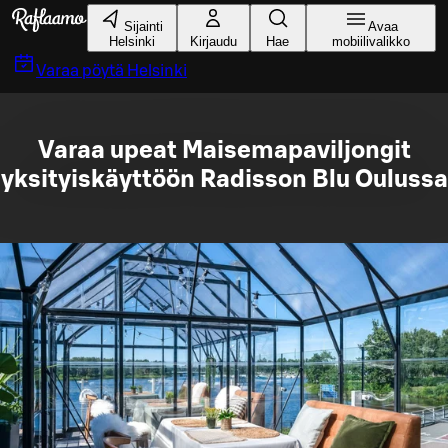
Siirry pääsisältöön
Sijainti
Avaa
Helsinki
Kirjaudu
Hae
mobiilivalikko
Varaa pöytä
Helsinki
Varaa upeat Maisemapaviljongit
yksityiskäyttöön Radisson Blu Oulussa