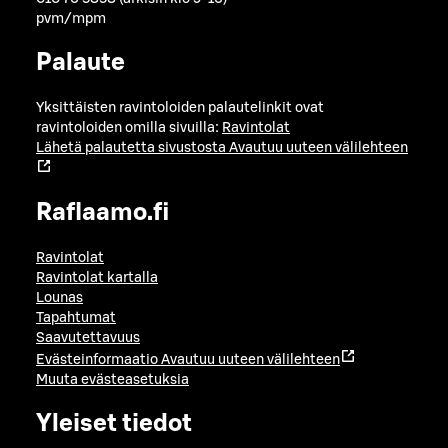
pvm/mpm
Palaute
Yksittäisten ravintoloiden palautelinkit ovat
ravintoloiden omilla sivuilla:
Ravintolat
Lähetä palautetta sivustosta
Avautuu uuteen välilehteen
Raflaamo.fi
Ravintolat
Ravintolat kartalla
Lounas
Tapahtumat
Saavutettavuus
Evästeinformaatio
Avautuu uuteen välilehteen
Muuta evästeasetuksia
Yleiset tiedot