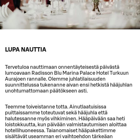
LUPA NAUTTIA
Tervetuloa nauttimaan onnentäyteisestä päivästä
lumoavaan Radisson Blu Marina Palace Hotel Turkuun
Aurajoen rannalle. Olemme juhlatilaisuuden
suunnittelussa tukenanne aivan ensi hetkistä hääjuhlan
unohtumattomaan päätökseen asti.
Teemme toiveistanne totta. Ainutlaatuisissa
puittaissamme toteutuvat sekä hääjuhla että
halutessanne myös vihkiminen. Hääpäivään saa heti
loistokkuutta, kun päivään valmistautumisen aloittaa
hotellihuoneessa. Taianomaiset hääpakettimme
sisältävät useamman eri vaihtoehdon tärkeäan