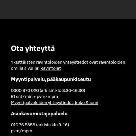
Ota yhteyttä
Yksittäisten ravintoloiden yhteystiedot ovat ravintoloiden
omilla sivuilla:
Ravintolat
Myyntipalvelu, pääkaupunkiseutu
0300 870 020 (arkisin klo 8.30-16.30)
51 snt/min + pvm/mpm
Myyntipalveluiden yhteystiedot, koko Suomi
Asiakasomistajapalvelu
010 76 5858 (arkisin klo 9-16)
pvm/mpm