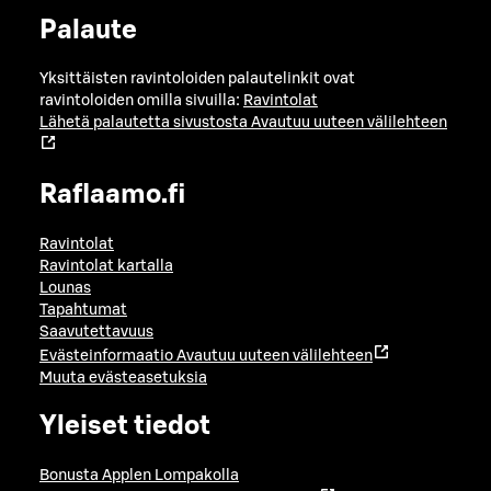
Palaute
Yksittäisten ravintoloiden palautelinkit ovat
ravintoloiden omilla sivuilla:
Ravintolat
Lähetä palautetta sivustosta
Avautuu uuteen välilehteen
Raflaamo.fi
Ravintolat
Ravintolat kartalla
Lounas
Tapahtumat
Saavutettavuus
Evästeinformaatio
Avautuu uuteen välilehteen
Muuta evästeasetuksia
Yleiset tiedot
Bonusta Applen Lompakolla