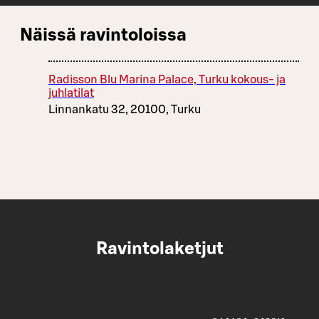
Näissä ravintoloissa
Radisson Blu Marina Palace, Turku kokous- ja
juhlatilat
Linnankatu 32, 20100, Turku
Ravintolaketjut