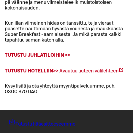
päiväänne ja menu viimeistelee ikimuistoistoisen
kokonaisuuden.
Kun illan viimeinen hidas on tanssittu, te ja vieraat
pääsette nauttimaan hyvästä yöunesta ja maukkaasta
Super Breakfast -aamiaisesta. Ja mikä parasta kaikki
tapahtuu saman katon alla.
TUTUSTU JUHLATILOIHIN >>
TUTUSTU HOTELLIIN>>
Avautuu uuteen välilehteen
Kysy lisää ja ota yhteyttä myyntipalveluumme, puh.
0300 870 040
Tutustu hääesitteeseemme