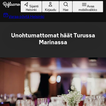
Siirry pääsisältöön
Sijainti
Avaa
Helsinki
Kirjaudu
Hae
mobiilivalikko
Varaa pöytä
Helsinki
Unohtumattomat häät Turussa
Marinassa